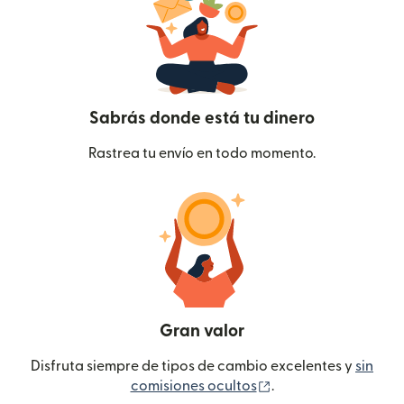
Sabrás donde está tu dinero
Rastrea tu envío en todo momento.
Gran valor
Disfruta siempre de tipos de cambio excelentes y
sin
(se abre en una ven
comisiones ocultos
.