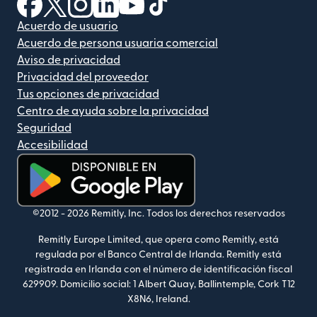
(se abre en una ventana nueva)
(se abre en una ventana nueva)
(se abre en una ventana nueva)
(se abre en una ventana nueva)
(se abre en una ventana nueva)
(se abre en una ventana nue
Acuerdo de usuario
Acuerdo de persona usuaria comercial
Aviso de privacidad
Privacidad del proveedor
Tus opciones de privacidad
Centro de ayuda sobre la privacidad
Seguridad
Accesibilidad
(se abre en una ventana nueva)
©2012 -
2026
Remitly, Inc.
Todos los derechos reservados
Remitly Europe Limited, que opera como Remitly, está
regulada por el Banco Central de Irlanda. Remitly está
registrada en Irlanda con el número de identificación fiscal
629909. Domicilio social: 1 Albert Quay, Ballintemple, Cork T12
X8N6, Ireland.