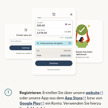
1
(w
Registrieren
. Erstellen Sie über unsere
website
(wird in ein
oder unsere App aus dem
App Store
bzw. von
(wird in einem neuen Fenster geöffn
Google Play
ein Konto. Verwenden Sie hierzu