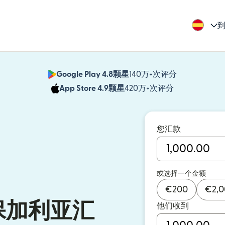
到
Google Play 4.8颗星
140万+次评分
（在新窗口中
App Store 4.9颗星
420万+次评分
（在新窗口中
您汇款
或选择一个金额
€
200
€
2,
保加利亚汇
他们收到