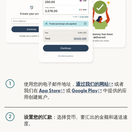
1
（在新窗
使用您的电子邮件地址，
通过我们的网站
或者
（在新窗口中打开）
（在新窗口中
我们在
App Store
或
Google Play
中提供的应
用创建账户。
2
设置您的汇款
：选择货币、要汇出的金额和递送速
度。