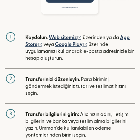
1
(yeni pencerede açılır)
Kaydolun
.
Web sitemiz
üzerinden ya da
App
(yeni pencerede açılır)
(yeni pencerede açılır)
Store
veya
Google Play
üzerinde
uygulamamızı kullanarak e-posta adresinizle bir
hesap oluşturun.
2
Transferinizi düzenleyin
. Para birimini,
göndermek istediğiniz tutarı ve teslimat hızını
seçin.
3
Transfer bilgilerini girin:
Alıcınızın adını, iletişim
bilgilerini ve banka veya teslim alma bilgilerini
yazın. Umman'de kullanılabilen ödeme
yöntemlerinden birini seçin.