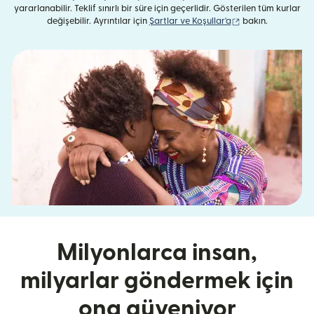
yararlanabilir. Teklif sınırlı bir süre için geçerlidir. Gösterilen tüm kurlar
(yeni pencerede aç
değişebilir. Ayrıntılar için
Şartlar ve Koşullar'a
bakın.
Milyonlarca insan,
milyarlar göndermek için
ona güveniyor