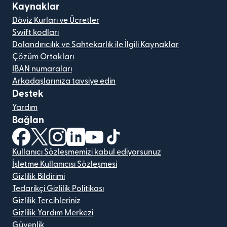
Kaynaklar
Döviz Kurları ve Ücretler
Swift kodları
Dolandırıcılık ve Sahtekarlık ile İlgili Kaynaklar
Çözüm Ortakları
IBAN numaraları
Arkadaşlarınıza tavsiye edin
Destek
Yardım
Bağlan
(yeni pencerede açılır)
(yeni pencerede açılır)
(yeni pencerede açılır)
(yeni pencerede açılır)
(yeni pencerede açılır)
(yeni pencerede açılır)
Kullanıcı Sözleşmemizi kabul ediyorsunuz
İşletme Kullanıcısı Sözleşmesi
Gizlilik Bildirimi
Tedarikçi Gizlilik Politikası
Gizlilik Tercihleriniz
Gizlilik Yardım Merkezi
Güvenlik