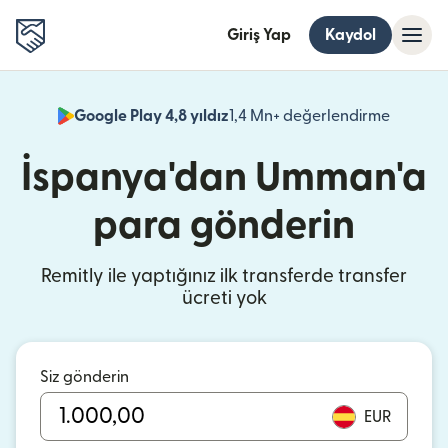
Giriş Yap
Kaydol
Google Play 4,8 yıldız
1,4 Mn+ değerlendirme
(yeni pe
İspanya'dan Umman'a
para gönderin
Remitly ile yaptığınız ilk transferde transfer
ücreti yok
Siz gönderin
EUR