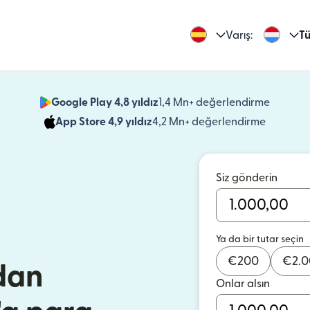
Varış:
Tü
Google Play 4,8 yıldız
1,4 Mn+ değerlendirme
(yeni pe
App Store 4,9 yıldız
4,2 Mn+ değerlendirme
(yeni pen
Siz gönderin
Ya da bir tutar seçin
€
200
€
2.
dan
Onlar alsın