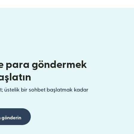
e para göndermek
aşlatın
t; üstelik bir sohbet başlatmak kadar
 gönderin