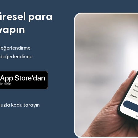
resel para
yapın
değerlendirme
(yeni pencerede açılır)
 değerlendirme
(yeni pencerede açılır)
(yeni pencerede açılır)
uzla kodu tarayın