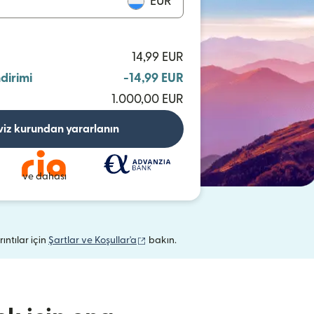
EUR
14,99 EUR
ndirimi
-14,99 EUR
1.000,00 EUR
viz kurundan yararlanın
ve dahası
(yeni pencerede açılır)
rıntılar için
Şartlar ve Koşullar'a
bakın.