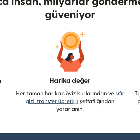
ca insan, milyarlar gönderme
güveniyor
n
Harika değer
Her zaman harika döviz kurlarından ve
sıfır
Tr
(yeni pencerede açılır)
gizli transfer ücreti
şeffaflığından
g
yararlanın.