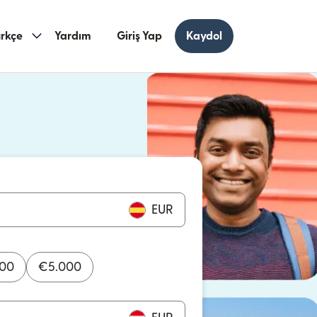
rkçe
Yardım
Giriş Yap
Kaydol
ncerede açılır)
cerede açılır)
EUR
000
€
5.000