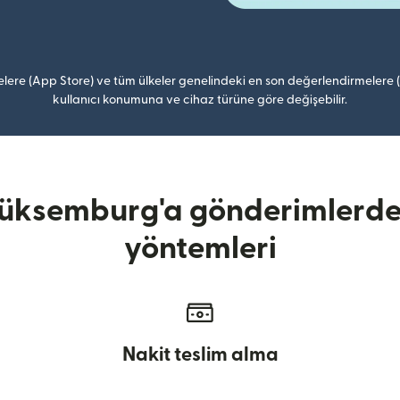
lere (App Store) ve tüm ülkeler genelindeki en son değerlendirmelere
kullanıcı konumuna ve cihaz türüne göre değişebilir.
üksemburg'a gönderimlerde 
yöntemleri
Nakit teslim alma