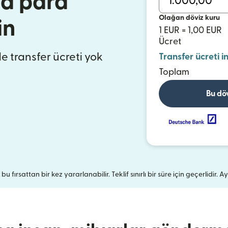
a para
Olağan döviz kuru
in
1 EUR = 1,00 EUR
Ücret
de transfer ücreti yok
Transfer ücreti i
Toplam
Bu dö
u fırsattan bir kez yararlanabilir. Teklif sınırlı bir süre için geçerlidir. Ay