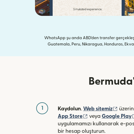
WhatsApp şu anda ABD'den transfer gerçekleştir
Guatemala, Peru, Nikaragua, Honduras, Ekvador
Bermuda'y
1
(yeni 
Kaydolun
.
Web sitemiz
üzerin
(yeni pencerede açı
App Store
veya
Google Play
uygulamamızı kullanarak e-pos
bir hesap oluşturun.