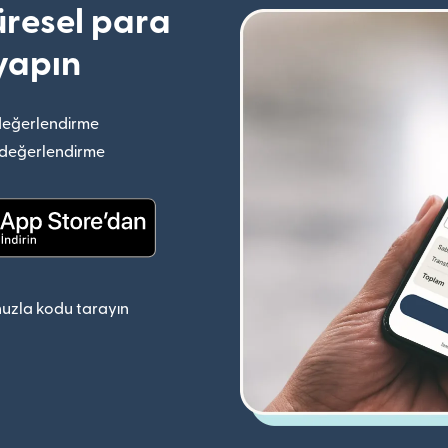
resel para
yapın
değerlendirme
(yeni pencerede açılır)
 değerlendirme
(yeni pencerede açılır)
(yeni pencerede açılır)
uzla kodu tarayın