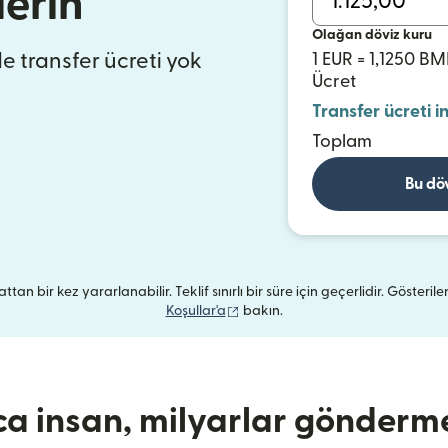
erin
Olağan döviz kuru
de transfer ücreti yok
1 EUR = 1,1250 B
Ücret
Transfer ücreti i
Toplam
Bu dö
ttan bir kez yararlanabilir. Teklif sınırlı bir süre için geçerlidir. Gösterile
(yeni pencerede açılır)
Koşullar'a
bakın.
ca insan, milyarlar gönderme