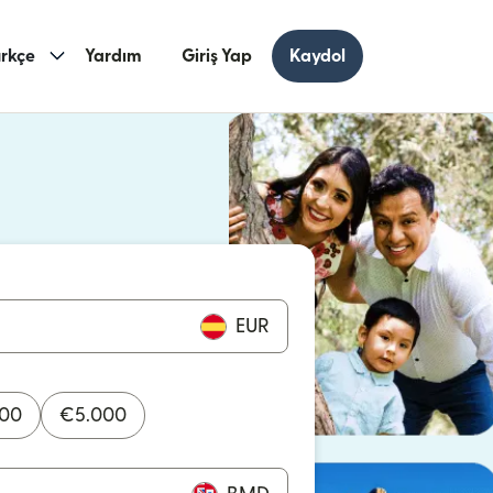
rkçe
Yardım
Giriş Yap
Kaydol
ncerede açılır)
cerede açılır)
EUR
000
€
5.000