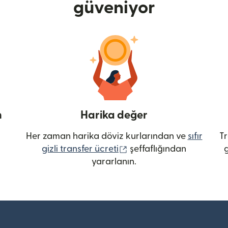
güveniyor
n
Harika değer
Her zaman harika döviz kurlarından ve
sıfır
Tr
(yeni pencerede açılır)
gizli transfer ücreti
şeffaflığından
g
yararlanın.