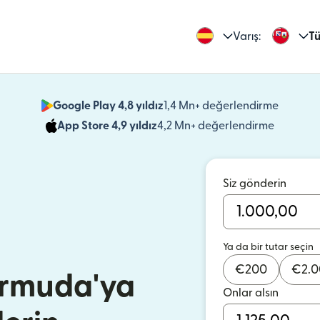
Varış:
Tü
Google Play 4,8 yıldız
1,4 Mn+ değerlendirme
(yeni pe
App Store 4,9 yıldız
4,2 Mn+ değerlendirme
(yeni pen
Siz gönderin
Ya da bir tutar seçin
€
200
€
2.
ermuda'ya
Onlar alsın