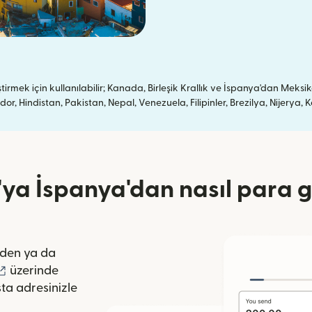
mek için kullanılabilir; Kanada, Birleşik Krallık ve İspanya'dan Meksik
, Hindistan, Pakistan, Nepal, Venezuela, Filipinler, Brezilya, Nijery
a İspanya'dan nasıl para g
pencerede açılır)
den ya da
lır)
(yeni pencerede açılır)
üzerinde
ta adresinizle