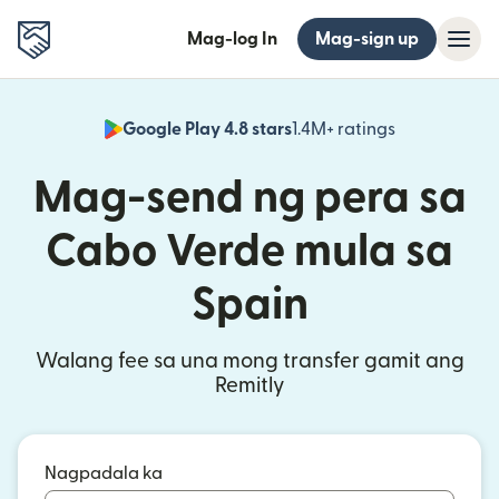
Mag-log In
Mag-sign up
Google Play 4.8 stars
1.4M+ ratings
(bubukas sa
Mag-send ng pera sa
Cabo Verde mula sa
Spain
Walang fee sa una mong transfer gamit ang
Remitly
Nagpadala ka