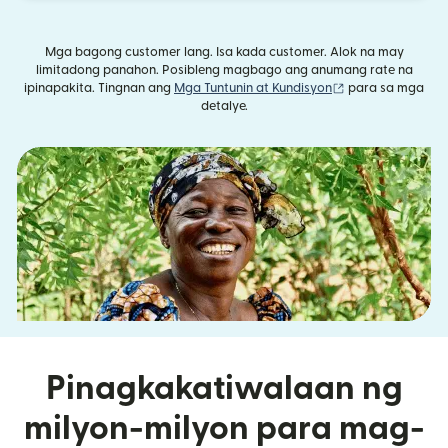
Mga bagong customer lang. Isa kada customer. Alok na may
limitadong panahon. Posibleng magbago ang anumang rate na
(bubukas sa bag
ipinapakita. Tingnan ang
Mga Tuntunin at Kundisyon
para sa mga
detalye.
Pinagkakatiwalaan ng
milyon-milyon para mag-