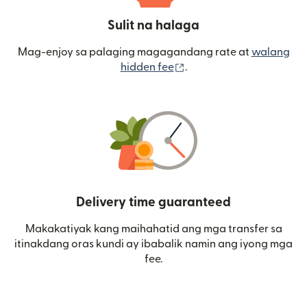
Sulit na halaga
Mag-enjoy sa palaging magagandang rate at
walang
(bubukas sa bagong wi
hidden fee
.
Delivery time guaranteed
Makakatiyak kang maihahatid ang mga transfer sa
itinakdang oras kundi ay ibabalik namin ang iyong mga
fee.