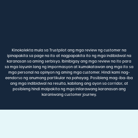
Kinokolekta mula sa Trustpilot ang mga review ng customer na
ipinapakita sa page na ito at nagpapakita ito ng mga indibidwal na
karanasan sa aming serbisyo. Ibinibigay ang mga review na ito para
sa mga layunin lang ng impormasyon at kumakatawan ang mga ito sa
mga personal na opinyon ng aming mga customer. Hindi kami nag-
eendorso ng anumang partikular na pahayag. Posibleng mag-iba-iba
ang mga indibidwal na resulta, kabilang ang ayon sa corridor, at
posibleng hindi maipakita ng mga inilarawang karanasan ang
karaniwang customer journey.