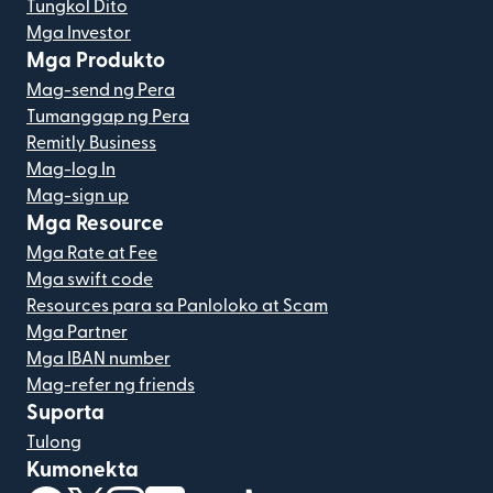
Tungkol Dito
Mga Investor
Mga Produkto
Mag-send ng Pera
Tumanggap ng Pera
Remitly Business
Mag-log In
Mag-sign up
Mga Resource
Mga Rate at Fee
Mga swift code
Resources para sa Panloloko at Scam
Mga Partner
Mga IBAN number
Mag-refer ng friends
Suporta
Tulong
Kumonekta