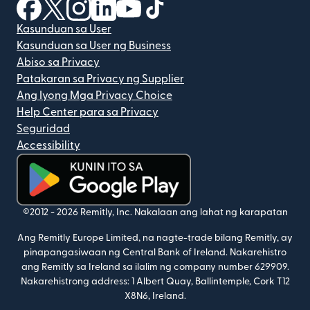
(bubukas sa bagong window)
(bubukas sa bagong window)
(bubukas sa bagong window)
(bubukas sa bagong window)
(bubukas sa bagong window)
(bubukas sa bagong windo
Kasunduan sa User
Kasunduan sa User ng Business
Abiso sa Privacy
Patakaran sa Privacy ng Supplier
Ang Iyong Mga Privacy Choice
Help Center para sa Privacy
Seguridad
Accessibility
(bubukas sa bagong window)
©2012 -
2026
Remitly, Inc.
Nakalaan ang lahat ng karapatan
Ang Remitly Europe Limited, na nagte-trade bilang Remitly, ay
pinapangasiwaan ng Central Bank of Ireland. Nakarehistro
ang Remitly sa Ireland sa ilalim ng company number 629909.
Nakarehistrong address: 1 Albert Quay, Ballintemple, Cork T12
X8N6, Ireland.