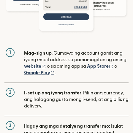
1
Mag-sign up
. Gumawa ng account gamit ang
iyong email address sa pamamagitan ng aming
(bubukas sa bagong window)
(bubuka
website
o sa aming app sa
App Store
o
(bubukas sa bagong window)
Google Play
.
2
I-set up ang iyong transfer
. Piliin ang currency,
ang halagang gusto mong i-send, at ang bilis ng
delivery.
3
Ilagay ang mga detalye ng transfer mo:
Isulat
ang pangalan ng iyong recipient, contact