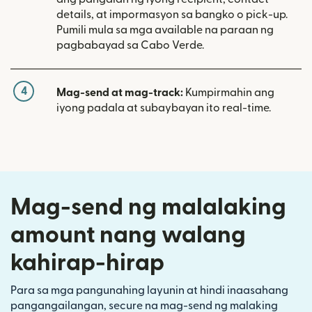
details, at impormasyon sa bangko o pick-up.
Pumili mula sa mga available na paraan ng
pagbabayad sa Cabo Verde.
4
Mag-send at mag-track:
Kumpirmahin ang
iyong padala at subaybayan ito real-time.
Mag-send ng malalaking
amount nang walang
kahirap-hirap
Para sa mga pangunahing layunin at hindi inaasahang
pangangailangan, secure na mag-send ng malaking