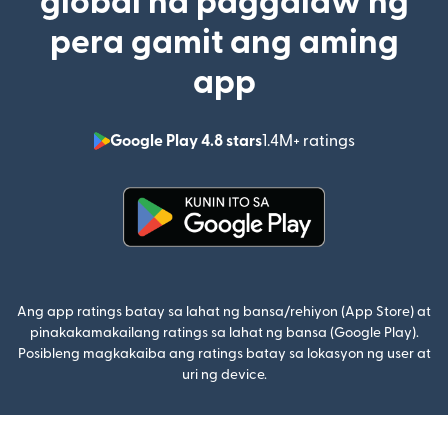
global na paggalaw ng
pera gamit ang aming
app
Google Play 4.8 stars
1.4M+ ratings
(bubukas sa
(bubukas sa bagong window)
Ang app ratings batay sa lahat ng bansa/rehiyon (App Store) at
pinakakamakailang ratings sa lahat ng bansa (Google Play).
Posibleng magkakaiba ang ratings batay sa lokasyon ng user at
uri ng device.