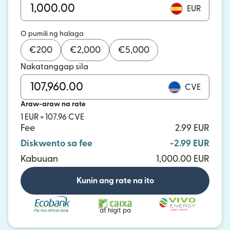
EUR
O pumili ng halaga
€
200
€
2,000
€
5,000
Nakatanggap sila
CVE
Araw-araw na rate
1 EUR = 107.96 CVE
Fee
2.99 EUR
Diskwento sa fee
-2.99 EUR
Kabuuan
1,000.00 EUR
Kunin ang rate na ito
at higit pa