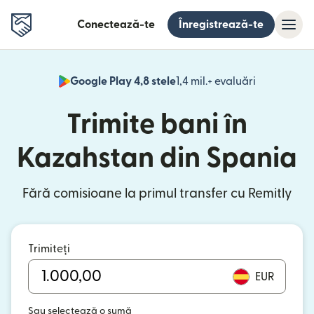
Conectează-te
Înregistrează-te
Google Play 4,8 stele
1,4 mil.+ evaluări
(se deschid
Trimite bani în
Kazahstan din Spania
Fără comisioane la primul transfer cu Remitly
Trimiteți
EUR
Sau selectează o sumă