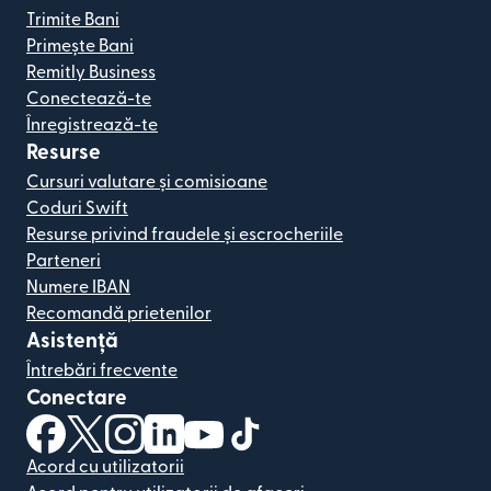
Trimite Bani
Primește Bani
Remitly Business
Conectează-te
Înregistrează-te
Resurse
Cursuri valutare și comisioane
Coduri Swift
Resurse privind fraudele și escrocheriile
Parteneri
Numere IBAN
Recomandă prietenilor
Asistență
Întrebări frecvente
Conectare
(se deschide într-o fereastră nouă)
(se deschide într-o fereastră nouă)
(se deschide într-o fereastră nouă)
(se deschide într-o fereastră nouă)
(se deschide într-o fereastră nou
(se deschide într-o fereastr
Acord cu utilizatorii