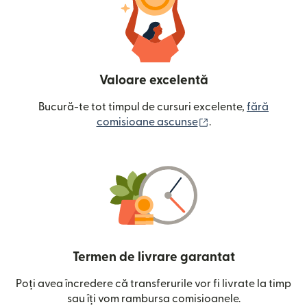
Valoare excelentă
Bucură-te tot timpul de cursuri excelente,
fără
(se deschide într-o
comisioane ascunse
.
Termen de livrare garantat
Poți avea încredere că transferurile vor fi livrate la timp
sau îți vom rambursa comisioanele.