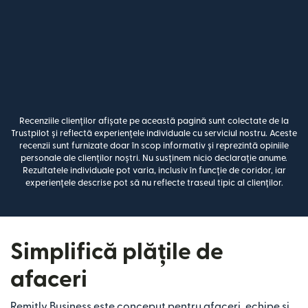
Recenziile clienților afișate pe această pagină sunt colectate de la
Trustpilot și reflectă experiențele individuale cu serviciul nostru. Aceste
recenzii sunt furnizate doar în scop informativ și reprezintă opiniile
personale ale clienților noștri. Nu susținem nicio declarație anume.
Rezultatele individuale pot varia, inclusiv în funcție de coridor, iar
experiențele descrise pot să nu reflecte traseul tipic al clienților.
Simplifică plățile de
afaceri
Remitly Business este conceput pentru afaceri, echipe și