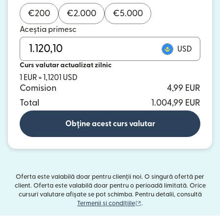
€
200
€
2.000
€
5.000
Aceștia primesc
USD
Curs valutar actualizat zilnic
1 EUR = 1,1201 USD
Comision
4,99 EUR
Total
1.004,99 EUR
Obține acest curs valutar
Oferta este valabilă doar pentru clienții noi. O singură ofertă per
client. Oferta este valabilă doar pentru o perioadă limitată. Orice
cursuri valutare afișate se pot schimba. Pentru detalii, consultă
(se deschide într-o fereast
Termenii și condițiile
.