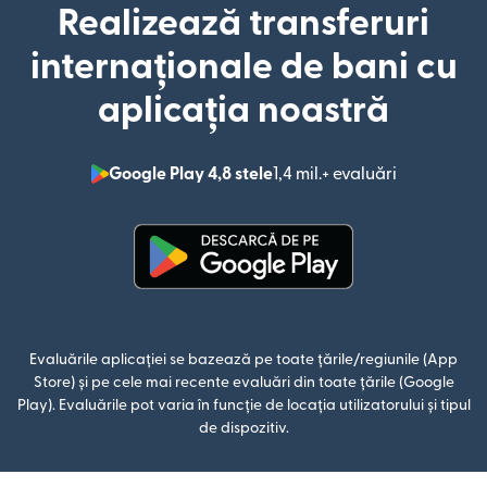
Realizează transferuri
internaționale de bani cu
aplicația noastră
Google Play 4,8 stele
1,4 mil.+ evaluări
(se deschid
(se deschide într-o fereastră n
Evaluările aplicației se bazează pe toate țările/regiunile (App
Store) și pe cele mai recente evaluări din toate țările (Google
Play). Evaluările pot varia în funcție de locația utilizatorului și tipul
de dispozitiv.