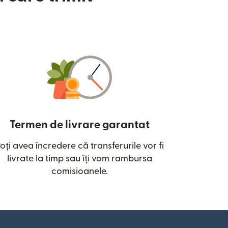
Termen de livrare garantat
oți avea încredere că transferurile vor fi
ntr-o fereastră nouă)
livrate la timp sau îți vom rambursa
comisioanele.