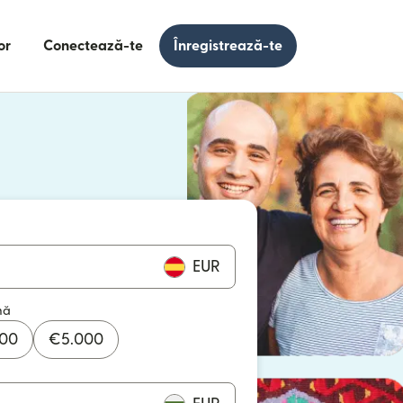
or
Conectează-te
Înregistrează-te
e într-o fereastră nouă)
 într-o fereastră nouă)
EUR
mă
000
€
5.000