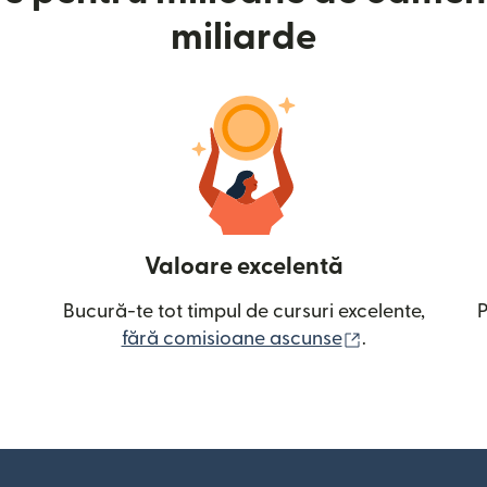
miliarde
Valoare excelentă
Bucură-te tot timpul de cursuri excelente,
P
(se deschide î
fără comisioane ascunse
.