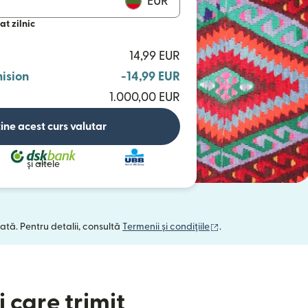
EUR
at zilnic
14,99 EUR
ision
-14,99 EUR
1.000,00 EUR
ine acest curs valutar
și altele
(se deschide într-o 
ată. Pentru detalii, consultă
Termenii și condițiile
.
 care trimit