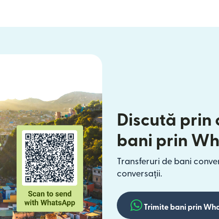
Discută prin 
bani prin W
Transferuri de bani conven
conversații.
Trimite bani prin W