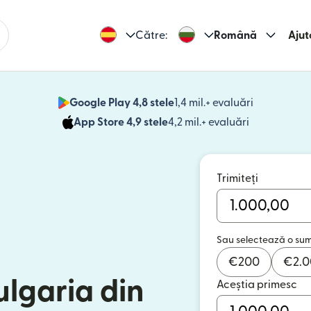
Către:
Română
Ajut
Google Play 4,8 stele
1,4 mil.+ evaluări
(se deschid
App Store 4,9 stele
4,2 mil.+ evaluări
(se deschide
Trimiteți
Sau selectează o su
€
200
€
2.
ulgaria din
Aceștia primesc