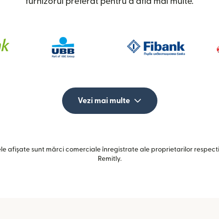
furnizorul preferat pentru a afla mai multe.
Vezi mai multe
e afișate sunt mărci comerciale înregistrate ale proprietarilor respectiv
Remitly.