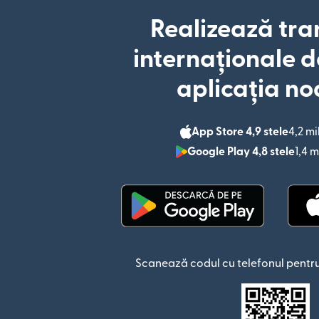
Realizează tra
internaționale d
aplicația no
App Store 4,9 stele
4,2 mi
Google Play 4,8 stele
1,4 m
(se deschide într-o fere
Scanează codul cu telefonul pentru