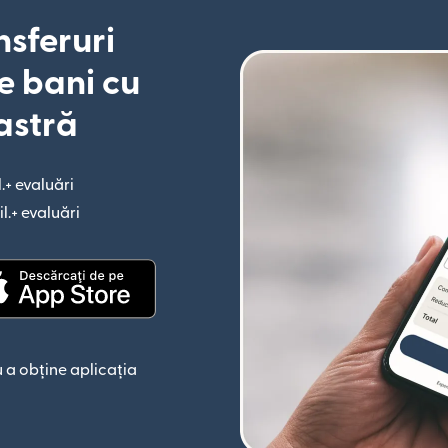
nsferuri
e bani cu
astră
l.+ evaluări
(se deschide într-o fereastră nouă)
il.+ evaluări
(se deschide într-o fereastră nouă)
astră nouă)
(se deschide într-o fereastră nouă)
 a obține aplicația