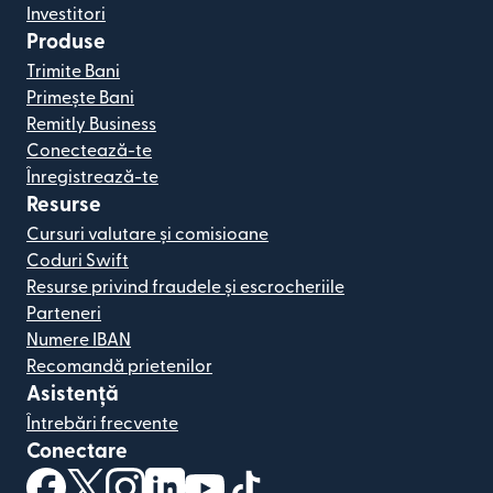
Investitori
Produse
Trimite Bani
Primește Bani
Remitly Business
Conectează-te
Înregistrează-te
Resurse
Cursuri valutare și comisioane
Coduri Swift
Resurse privind fraudele și escrocheriile
Parteneri
Numere IBAN
Recomandă prietenilor
Asistență
Întrebări frecvente
Conectare
(se deschide într-o fereastră nouă)
(se deschide într-o fereastră nouă)
(se deschide într-o fereastră nouă)
(se deschide într-o fereastră nouă)
(se deschide într-o fereastră nou
(se deschide într-o fereastr