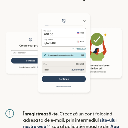
1
Înregistrează-te
. Creează un cont folosind
adresa ta de e-mail, prin intermediul
site-ului
(se deschide într-o fereastră nouă)
nostru web
sau al aplicației noastre din
App