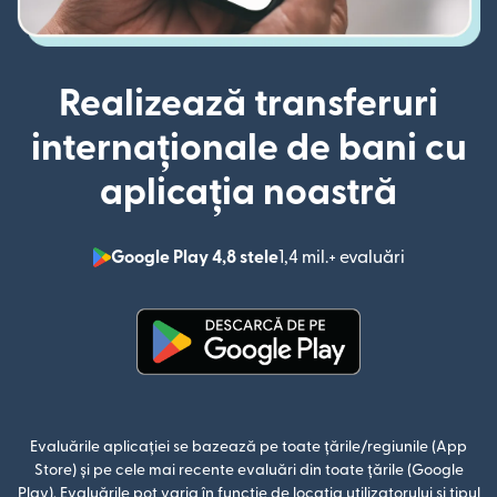
Realizează transferuri
internaționale de bani cu
aplicația noastră
Google Play 4,8 stele
1,4 mil.+ evaluări
(se deschid
(se deschide într-o fereastră n
Evaluările aplicației se bazează pe toate țările/regiunile (App
Store) și pe cele mai recente evaluări din toate țările (Google
Play). Evaluările pot varia în funcție de locația utilizatorului și tipul