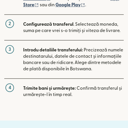
(se deschide într-o fereastră nouă)
(se deschide într-o 
Store
sau din
Google Play
.
2
Configurează transferul
. Selectează moneda,
suma pe care vrei s-o trimiți și viteza de livrare.
3
Introdu detaliile transferului:
Precizează numele
destinatarului, datele de contact și informațiile
bancare sau de ridicare. Alege dintre metodele
de plată disponibile în Botswana.
4
Trimite bani și urmărește:
Confirmă transferul și
urmărește-l în timp real.