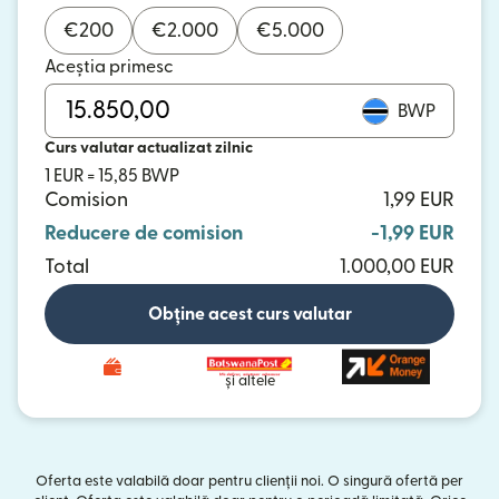
€
200
€
2.000
€
5.000
Aceștia primesc
BWP
Curs valutar actualizat zilnic
1 EUR = 15,85 BWP
Comision
1,99 EUR
Reducere de comision
-1,99 EUR
Total
1.000,00 EUR
Obține acest curs valutar
și altele
Oferta este valabilă doar pentru clienții noi. O singură ofertă per