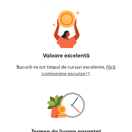
Valoare excelentă
Bucură-te tot timpul de cursuri excelente,
fără
(se deschide într-o
comisioane ascunse
.
Termen de livrare garantat