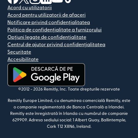
Acord cu utilizatorii
Acord pentru utilizatorii de afaceri
Notificare privind confidențialitatea
Politica de confidențialitate a furnizorului
Opțiuni legate de confidențialitate
Centrul de ajutor privind confidențialitatea
Securitate
Accesibilitate
(se deschide într-o fereastră nouă)
©2012 -
2026
Remitly, Inc.
Toate drepturile rezervate
Remitly Europe Limited, cu denumirea comercială Remitly, este
o companie reglementată de Banca Centrală a Irlandei.
Remitly este înregistrată în Irlanda cu numărul de companie
629909. Adresa sediului social: 1 Albert Quay, Ballintemple,
Cork T12 X8N6, Ireland.