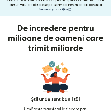
client. Oferta este valabilă doar pentru o perioadă limitată. Orice
cursuri valutare afișate se pot schimba. Pentru detalii, consultă
(se deschide într-o fereast
Termenii și condițiile
.
De încredere pentru
milioane de oameni care
trimit miliarde
Știi unde sunt banii tăi
Urmărește transferul la fiecare pas.