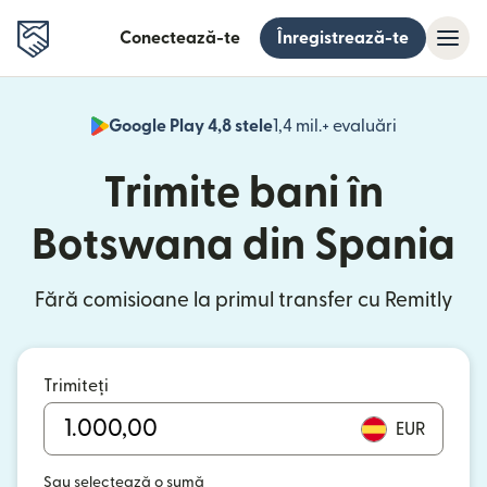
Conectează-te
Înregistrează-te
Google Play 4,8 stele
1,4 mil.+ evaluări
(se deschid
Trimite bani în
Botswana din Spania
Fără comisioane la primul transfer cu Remitly
Trimiteți
EUR
Sau selectează o sumă