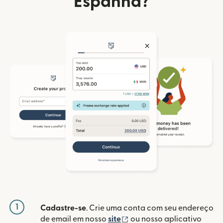
Espanha?
1
Cadastre-se
. Crie uma conta com seu endereço
(abre em uma nova janela
de email em nosso
site
ou nosso aplicativo