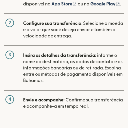
(abre em uma nova janel
(ab
disponível na
App Store
ou no
Google Play
.
2
Configure sua transferência
. Selecione a moeda
e o valor que você deseja enviar e também a
velocidade de entrega.
3
Insira os detalhes da transferência:
informe o
nome do destinatário, os dados de contato e as
informações bancárias ou de retirada. Escolha
entre os métodos de pagamento disponíveis em
Bahamas.
4
Envie e acompanhe:
Confirme sua transferência
e acompanhe-a em tempo real.