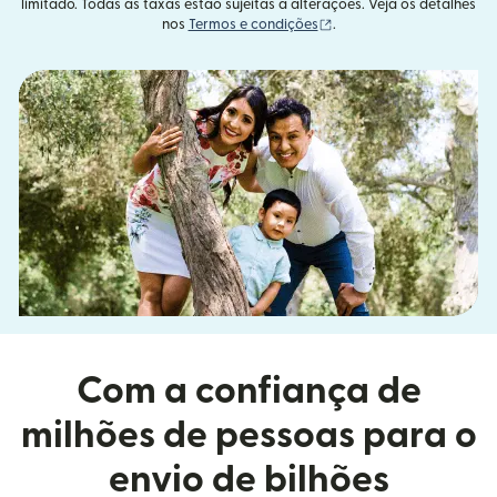
limitado. Todas as taxas estão sujeitas a alterações. Veja os detalhes
(abre em uma nova janel
nos
Termos e condições
.
Com a confiança de
milhões de pessoas para o
envio de bilhões