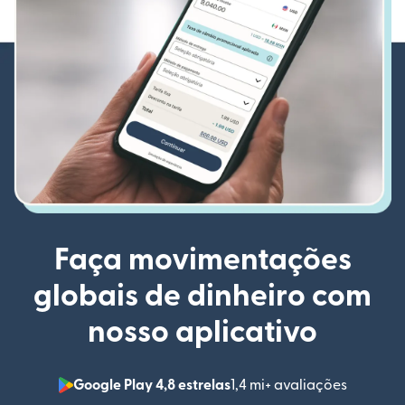
Faça movimentações
globais de dinheiro com
nosso aplicativo
Google Play 4,8 estrelas
1,4 mi+ avaliações
(abre em