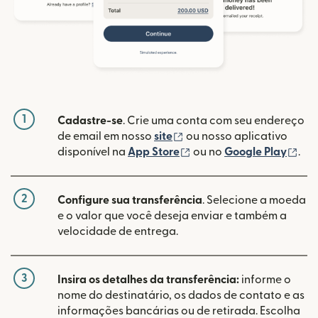
1
Cadastre-se
. Crie uma conta com seu endereço
(abre em uma nova janela
de email em nosso
site
ou nosso aplicativo
(abre em uma nova janel
(ab
disponível na
App Store
ou no
Google Play
.
2
Configure sua transferência
. Selecione a moeda
e o valor que você deseja enviar e também a
velocidade de entrega.
3
Insira os detalhes da transferência:
informe o
nome do destinatário, os dados de contato e as
informações bancárias ou de retirada. Escolha