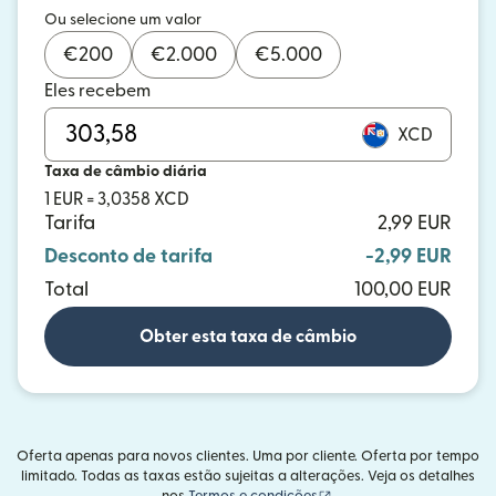
Ou selecione um valor
€
200
€
2.000
€
5.000
Eles recebem
XCD
Taxa de câmbio diária
1 EUR = 3,0358 XCD
Tarifa
2,99 EUR
Desconto de tarifa
-2,99 EUR
Total
100,00 EUR
Obter esta taxa de câmbio
Oferta apenas para novos clientes. Uma por cliente. Oferta por tempo
limitado. Todas as taxas estão sujeitas a alterações. Veja os detalhes
(abre em uma nova janel