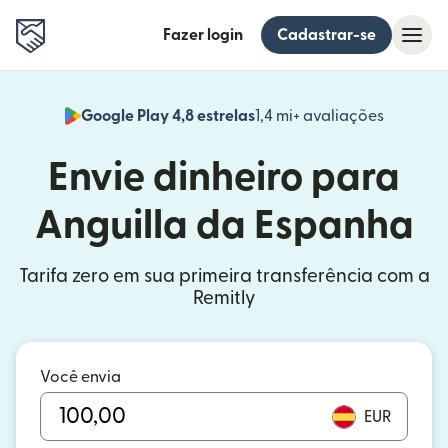
Fazer login
Cadastrar-se
Google Play 4,8 estrelas
1,4 mi+ avaliações
(abre em
Envie dinheiro para
Anguilla da Espanha
Tarifa zero em sua primeira transferência com a
Remitly
Você envia
EUR