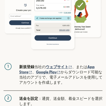
1
（別ウィンドウで開
新規登録
当社の
ウェブサイト
、または
App
（別ウィンドウで開きます）
（別ウィンドウで開きます
Store
、
Google Play
からダウンロード可能な
当社のアプリで、電子メールアドレスを使用して
アカウントを作成します。
2
送金を設定
：通貨、送金額、着金スピードを選択
します。