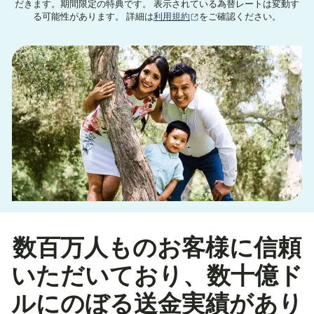
だきます。期間限定の特典です。 表示されている為替レートは変動す
（別ウィンドウで開きます
る可能性があります。 詳細は
利用規約
をご確認ください。
数百万人ものお客様に信頼
いただいており、数十億ド
ルにのぼる送金実績があり