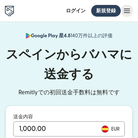
ログイン
新規登録
Google Play 星4.8
140万件以上の評価
（別ウィン
スペインからバハマに
送金する
Remitlyでの初回送金手数料は無料です
送金内容
EUR