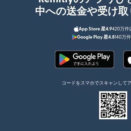
中への送金や受け取
App Store 星4.9
420万
Google Play 星4.8
140万
（別ウィンドウで開
コードをスマホでスキャンして