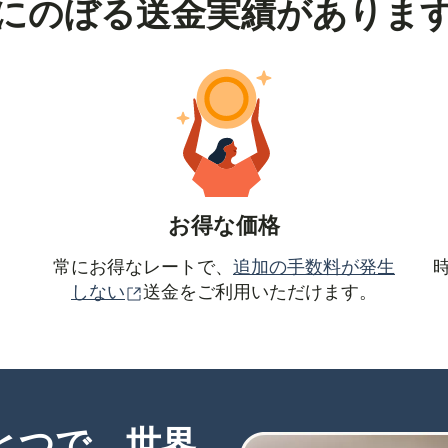
にのぼる送金実績がありま
お得な価格
常にお得なレートで、
追加の手数料が発生
（別ウィンドウで開きます）
しない
送金をご利用いただけます。
ひとつで、世界