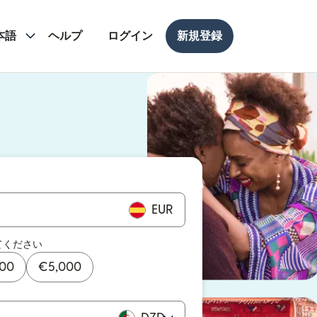
本語
ヘルプ
ログイン
新規登録
ドウで開きます）
ドウで開きます）
EUR
てください
000
€
5,000