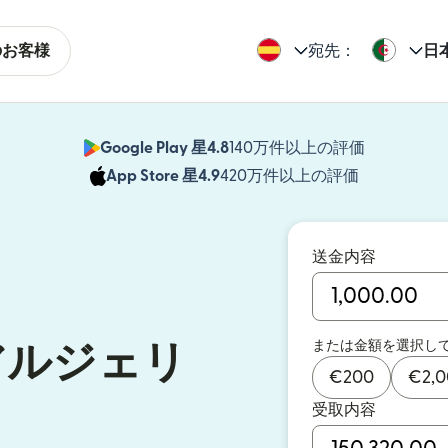
のお客様
宛先：
日
Google Play 星4.8
140万件以上の評価
（別ウィン
App Store 星4.9
420万件以上の評価
（別ウィン
送金内容
または金額を選択し
アルジェリ
€
200
€
2,
受取内容