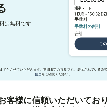
る
通常レート
1 EUR = 150.32 DZ
手数料
手数料は無料です
手数料の割引
合計
この
までとさせていただきます。期間限定の特典です。 表示されている為替
（別ウィンドウで開きます）
約
をご確認ください。
お客様に信頼いただいてお