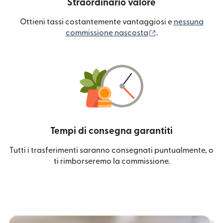
Straordinario valore
Ottieni tassi costantemente vantaggiosi e
nessuna
(si apre in una nuo
commissione nascosta
.
Tempi di consegna garantiti
Tutti i trasferimenti saranno consegnati puntualmente, o
ti rimborseremo la commissione.