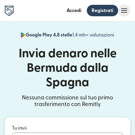
Accedi
Registrati
Google Play 4,8 stelle
1,4 mln+ valutazioni
(si apre i
Invia denaro nelle
Bermuda dalla
Spagna
Nessuna commissione sul tuo primo
trasferimento con Remitly
Tu invii