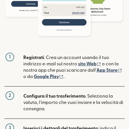
1
Registrati
. Crea un account usando il tuo
(si apre in un
indirizzo e-mail sul nostro
sito Web
o con la
(si
nostra app che puoi scaricare dall'
App Store
(si apre in una nuova finestra)
o da
Google Play
.
2
Configura il tuo trasferimento
. Seleziona la
valuta, l'importo che vuoi inviare e la velocità di
consegna.
3
Inserisci i dettagli del trasferimento:
indica il