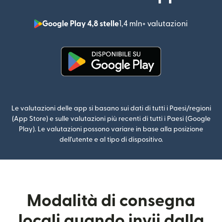
Google Play 4,8 stelle
1,4 mln+ valutazioni
(si apre i
(si apre in una nuova finestra)
Le valutazioni delle app si basano sui dati di tutti i Paesi/regioni
(App Store) e sulle valutazioni più recenti di tutti i Paesi (Google
Play). Le valutazioni possono variare in base alla posizione
dell'utente e al tipo di dispositivo.
Modalità di consegna
locali quando invii dalla