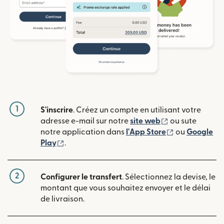
1
S'inscrire
. Créez un compte en utilisant votre
(s'ouvre dans u
adresse e-mail sur notre
site web
ou sute
(s'ouvre dans
notre application dans
l'App Store
ou
Google
(s'ouvre dans une nouvelle fenêtre)
Play
.
2
Configurer le transfert
. Sélectionnez la devise, le
montant que vous souhaitez envoyer et le délai
de livraison.