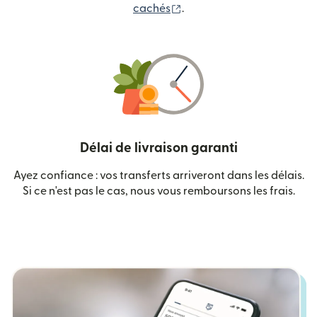
(s'ouvre dans une nouvelle
cachés
.
Délai de livraison garanti
Ayez confiance : vos transferts arriveront dans les délais.
Si ce n'est pas le cas, nous vous remboursons les frais.