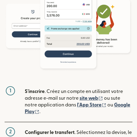
1
S'inscrire
. Créez un compte en utilisant votre
(s'ouvre dans u
adresse e-mail sur notre
site web
ou sute
(s'ouvre dans
notre application dans
l'App Store
ou
Google
(s'ouvre dans une nouvelle fenêtre)
Play
.
2
Configurer le transfert
. Sélectionnez la devise, le