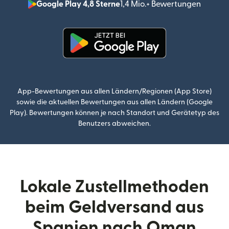
Google Play 4,8 Sterne
1,4 Mio.+ Bewertungen
(wird i
(wird in einem neuen Fenster g
App-Bewertungen aus allen Ländern/Regionen (App Store)
sowie die aktuellen Bewertungen aus allen Ländern (Google
Play). Bewertungen können je nach Standort und Gerätetyp des
Benutzers abweichen.
Lokale Zustellmethoden
beim Geldversand aus
Spanien nach Oman