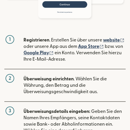
1
(w
Registrieren
. Erstellen Sie über unsere
website
(wird in ein
oder unsere App aus dem
App Store
bzw. von
(wird in einem neuen Fenster geöffn
Google Play
ein Konto. Verwenden Sie hierzu
Ihre E-Mail-Adresse.
2
Überweisung einrichten
. Wählen Sie die
Währung, den Betrag und die
Überweisungsgeschwindigkeit aus.
3
Überweisungsdetails eingeben:
Geben Sie den
Namen Ihres Empfängers, seine Kontaktdaten
sowie Bank- oder Abholinformationen ein.