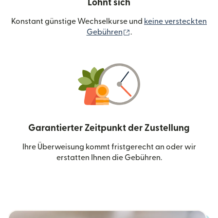
Lohnt sich
Konstant günstige Wechselkurse und
keine versteckten
(wird in einem neuen Fen
Gebühren
.
Garantierter Zeitpunkt der Zustellung
Ihre Überweisung kommt fristgerecht an oder wir
erstatten Ihnen die Gebühren.