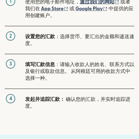
1
（在新窗
使用您的电子邮件地址，
通过我们的网站
或者
（在新窗口中打开）
（在新窗口中
我们在
App Store
或
Google Play
中提供的应
用创建账户。
2
设置您的汇款
：选择货币、要汇出的金额和递送速
度。
3
填写汇款信息
：请输入收款人的姓名、联系方式以
及银行或取款信息。 从阿根廷可用的收款方式中
选择一种。
4
发起并追踪汇款：
确认您的汇款，并实时追踪进
度。