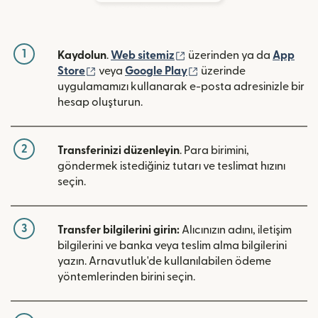
1
(yeni pencerede açılır)
Kaydolun
.
Web sitemiz
üzerinden ya da
App
(yeni pencerede açılır)
(yeni pencerede açılır)
Store
veya
Google Play
üzerinde
uygulamamızı kullanarak e-posta adresinizle bir
hesap oluşturun.
2
Transferinizi düzenleyin
. Para birimini,
göndermek istediğiniz tutarı ve teslimat hızını
seçin.
3
Transfer bilgilerini girin:
Alıcınızın adını, iletişim
bilgilerini ve banka veya teslim alma bilgilerini
yazın. Arnavutluk'de kullanılabilen ödeme
yöntemlerinden birini seçin.