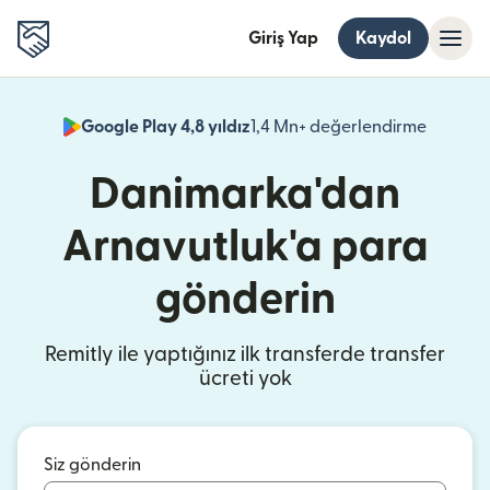
Giriş Yap
Kaydol
Google Play 4,8 yıldız
1,4 Mn+ değerlendirme
(yeni pe
Danimarka'dan
Arnavutluk'a para
gönderin
Remitly ile yaptığınız ilk transferde transfer
ücreti yok
Siz gönderin