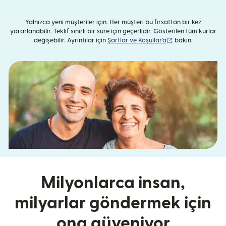
Yalnızca yeni müşteriler için. Her müşteri bu fırsattan bir kez
yararlanabilir. Teklif sınırlı bir süre için geçerlidir. Gösterilen tüm kurlar
(yeni pencerede aç
değişebilir. Ayrıntılar için
Şartlar ve Koşullar'a
bakın.
Milyonlarca insan,
milyarlar göndermek için
ona güveniyor