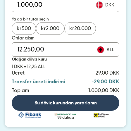
DKK
Ya da bir tutar seçin
kr
500
kr
2.000
kr
20.000
Onlar alsın
ALL
Olağan döviz kuru
1 DKK = 12,25 ALL
Ücret
29,00 DKK
Transfer ücreti indirimi
-29,00 DKK
Toplam
1.000,00 DKK
Bu döviz kurundan yararlanın
ve dahası