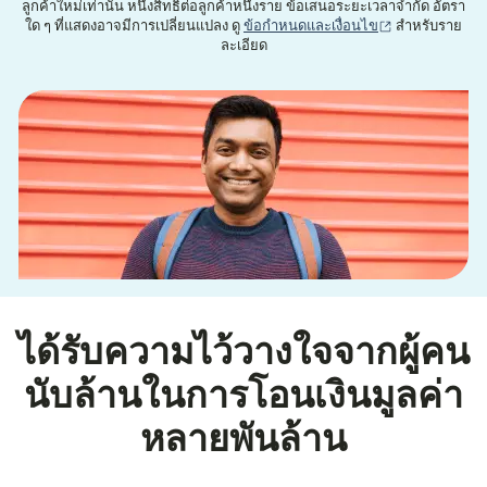
ลูกค้าใหม่เท่านั้น หนึ่งสิทธิ์ต่อลูกค้าหนึ่งราย ข้อเสนอระยะเวลาจำกัด อัตรา
(เปิดในหน้าต่าง
ใด ๆ ที่แสดงอาจมีการเปลี่ยนแปลง ดู
ข้อกำหนดและเงื่อนไข
สำหรับราย
ละเอียด
ได้รับความไว้วางใจจากผู้คน
นับล้านในการโอนเงินมูลค่า
หลายพันล้าน