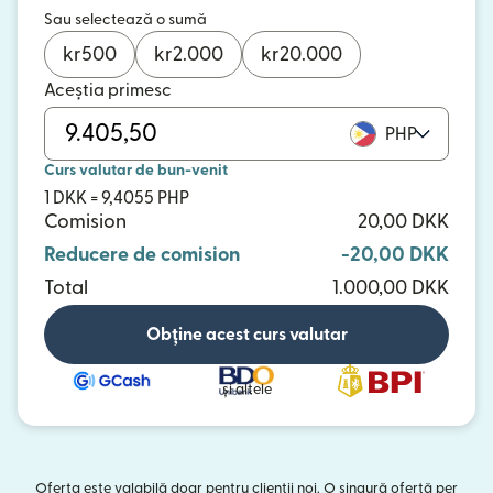
Sau selectează o sumă
kr
500
kr
2.000
kr
20.000
Aceștia primesc
PHP
Curs valutar de bun-venit
1 DKK = 9,4055 PHP
Comision
20,00 DKK
Reducere de comision
-20,00 DKK
Total
1.000,00 DKK
Obține acest curs valutar
și altele
Oferta este valabilă doar pentru clienții noi. O singură ofertă per