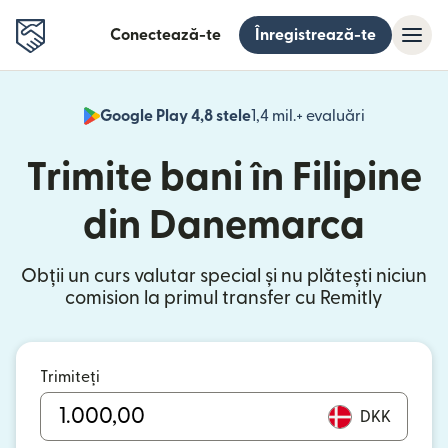
Conectează-te
Înregistrează-te
Google Play 4,8 stele
1,4 mil.+ evaluări
(se deschid
Trimite bani în Filipine
din Danemarca
Obții un curs valutar special și nu plătești niciun
comision la primul transfer cu Remitly
Trimiteți
DKK