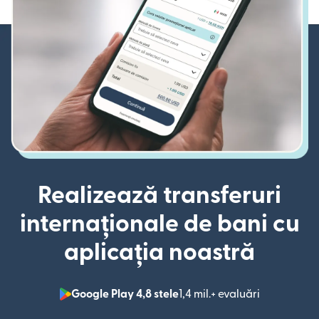
Realizează transferuri
internaționale de bani cu
aplicația noastră
Google Play 4,8 stele
1,4 mil.+ evaluări
(se deschid