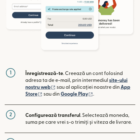
1
Înregistrează-te
. Creează un cont folosind
adresa ta de e-mail, prin intermediul
site-ului
(se deschide într-o fereastră nouă)
nostru web
sau al aplicației noastre din
App
(se deschide într-o fereastră nouă)
(se deschide într-o 
Store
sau din
Google Play
.
2
Configurează transferul
. Selectează moneda,
suma pe care vrei s-o trimiți și viteza de livrare.