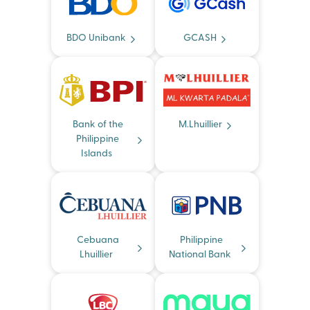
BDO Unibank
GCASH
Bank of the
M.Lhuillier
Philippine
Islands
Cebuana
Philippine
Lhuillier
National Bank