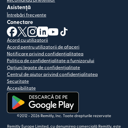
Recomandă prietenilor
Asistență
Întrebări frecvente
Conectare
(se deschide într-o fereastră nouă)
(se deschide într-o fereastră nouă)
(se deschide într-o fereastră nouă)
(se deschide într-o fereastră nouă)
(se deschide într-o fereastră nou
(se deschide într-o fereastr
Acord cu utilizatorii
Acord pentru utilizatorii de afaceri
Notificare privind confidențialitatea
Politica de confidențialitate a furnizorului
Opțiuni legate de confidențialitate
Centrul de ajutor privind confidențialitatea
Securitate
Accesibilitate
(se deschide într-o fereastră nouă)
©2012 -
2026
Remitly, Inc.
Toate drepturile rezervate
Remitly Europe Limited, cu denumirea comercială Remitly, este