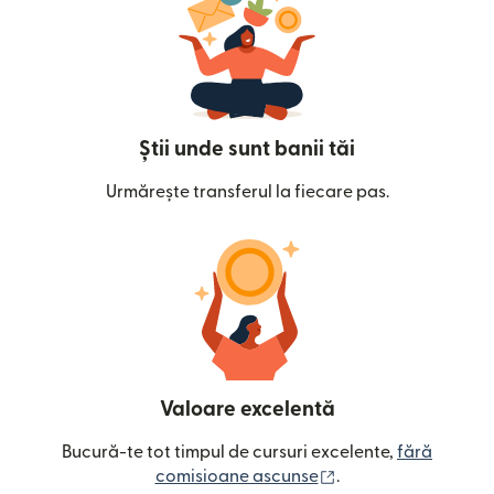
Știi unde sunt banii tăi
Urmărește transferul la fiecare pas.
Valoare excelentă
Bucură-te tot timpul de cursuri excelente,
fără
(se deschide într-o
comisioane ascunse
.