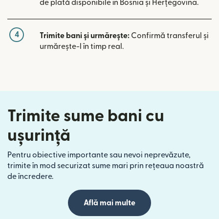
de plată disponibile în Bosnia și Herțegovina.
4
Trimite bani și urmărește:
Confirmă transferul și
urmărește-l în timp real.
Trimite sume bani cu
ușurință
Pentru obiective importante sau nevoi neprevăzute,
trimite în mod securizat sume mari prin rețeaua noastră
de încredere.
Află mai multe