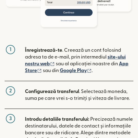
1
Înregistrează-te
. Creează un cont folosind
adresa ta de e-mail, prin intermediul
site-ului
(se deschide într-o fereastră nouă)
nostru web
sau al aplicației noastre din
App
(se deschide într-o fereastră nouă)
(se deschide într-o 
Store
sau din
Google Play
.
2
Configurează transferul
. Selectează moneda,
suma pe care vrei s-o trimiți și viteza de livrare.
3
Introdu detaliile transferului:
Precizează numele
destinatarului, datele de contact și informațiile
bancare sau de ridicare. Alege dintre metodele