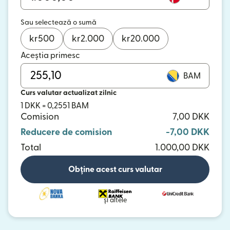
Sau selectează o sumă
kr
500
kr
2.000
kr
20.000
Aceștia primesc
BAM
Curs valutar actualizat zilnic
1 DKK = 0,2551 BAM
Comision
7,00 DKK
Reducere de comision
-7,00 DKK
Total
1.000,00 DKK
Obține acest curs valutar
și altele