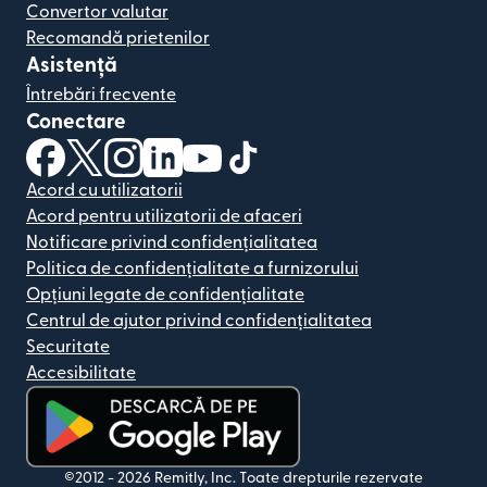
Convertor valutar
Recomandă prietenilor
Asistență
Întrebări frecvente
Conectare
(se deschide într-o fereastră nouă)
(se deschide într-o fereastră nouă)
(se deschide într-o fereastră nouă)
(se deschide într-o fereastră nouă)
(se deschide într-o fereastră nou
(se deschide într-o fereastr
Acord cu utilizatorii
Acord pentru utilizatorii de afaceri
Notificare privind confidențialitatea
Politica de confidențialitate a furnizorului
Opțiuni legate de confidențialitate
Centrul de ajutor privind confidențialitatea
Securitate
Accesibilitate
(se deschide într-o fereastră nouă)
©2012 -
2026
Remitly, Inc.
Toate drepturile rezervate