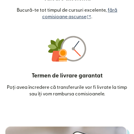
Bucură-te tot timpul de cursuri excelente,
fără
(se deschide într-o
comisioane ascunse
.
Termen de livrare garantat
Poți avea încredere că transferurile vor fi livrate la timp
sau îți vom rambursa comisioanele.