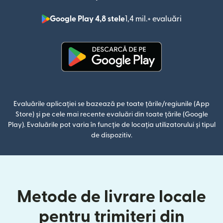
Google Play 4,8 stele
1,4 mil.+ evaluări
(se deschid
(se deschide într-o fereastră n
Evaluările aplicației se bazează pe toate țările/regiunile (App
Store) și pe cele mai recente evaluări din toate țările (Google
Play). Evaluările pot varia în funcție de locația utilizatorului și tipul
de dispozitiv.
Metode de livrare locale
pentru trimiteri din