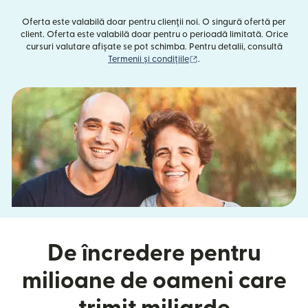
Oferta este valabilă doar pentru clienții noi. O singură ofertă per
client. Oferta este valabilă doar pentru o perioadă limitată. Orice
cursuri valutare afișate se pot schimba. Pentru detalii, consultă
(se deschide într-o fereast
Termenii și condițiile
.
De încredere pentru
milioane de oameni care