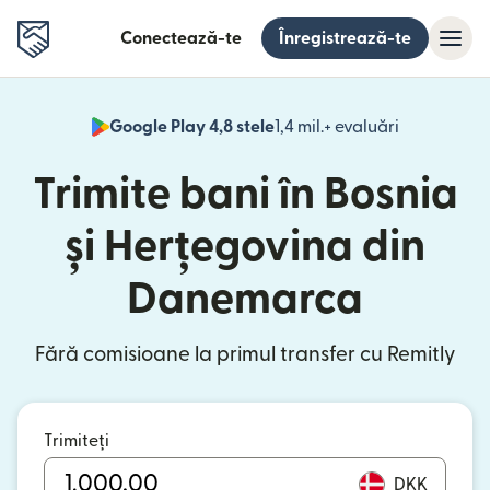
Conectează-te
Înregistrează-te
Google Play 4,8 stele
1,4 mil.+ evaluări
(se deschid
Trimite bani în Bosnia
și Herțegovina din
Danemarca
Fără comisioane la primul transfer cu Remitly
Trimiteți
DKK