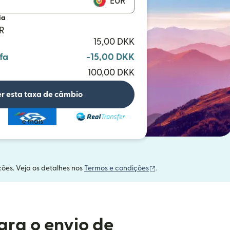
EUR
ia
UR
15,00 DKK
fa
-15,00 DKK
100,00 DKK
r esta taxa de câmbio
e mais
(abre em uma nova ja
ções. Veja os detalhes nos
Termos e condições
.
ara o envio de