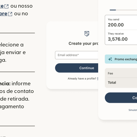
(abre em uma nova janela)
te
ou nosso
(abre em uma nova janela)
ore
ou no
va janela)
elecione a
a enviar e
ga.
ncia:
informe
dos de contato
de retirada.
pagamento