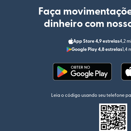
Faça movimentaçõe
dinheiro com nosso
App Store 4,9 estrelas
4,2 m
Google Play 4,8 estrelas
1,4 
(abre em uma nova jan
Leia o código usando seu telefone pa