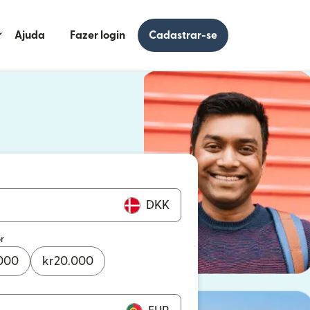
Ajuda
Fazer login
Cadastrar-se
 uma nova janela)
uma nova janela)
DKK
r
000
kr
20.000