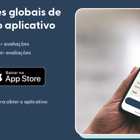
s globais de
 aplicativo
i+ avaliações
(abre em uma nova janela)
mi+ avaliações
(abre em uma nova janela)
ela)
(abre em uma nova janela)
ra obter o aplicativo