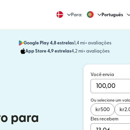
Para:
Português
Google Play 4,8 estrelas
1,4 mi+ avaliações
(abre em
App Store 4,9 estrelas
4,2 mi+ avaliações
(abre em 
Você envia
Ou selecione um valo
kr
500
kr
2.
ro para
Eles recebem