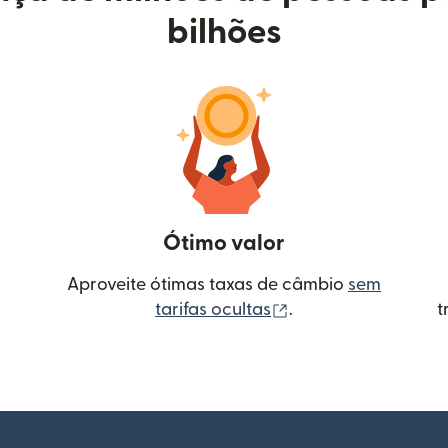
bilhões
Ótimo valor
Aproveite ótimas taxas de câmbio
sem
(abre em uma nova 
tarifas ocultas
.
t