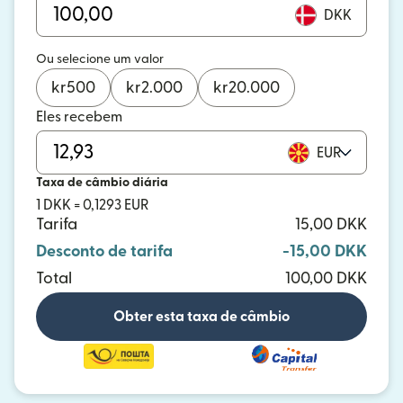
DKK
Ou selecione um valor
kr
500
kr
2.000
kr
20.000
Eles recebem
EUR
Taxa de câmbio diária
1 DKK = 0,1293 EUR
Tarifa
15,00 DKK
Desconto de tarifa
-15,00 DKK
Total
100,00 DKK
Obter esta taxa de câmbio