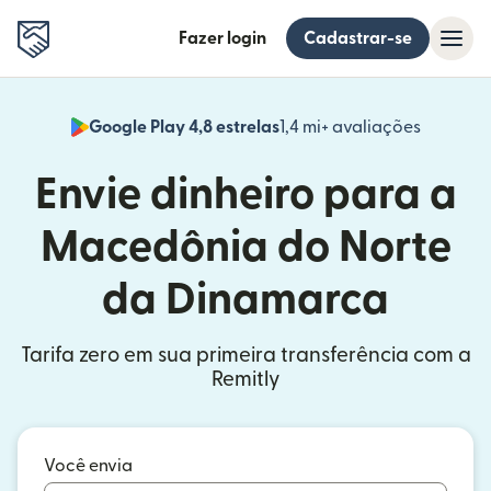
Fazer login
Cadastrar-se
Google Play 4,8 estrelas
1,4 mi+ avaliações
(abre em
Envie dinheiro para a
Macedônia do Norte
da Dinamarca
Tarifa zero em sua primeira transferência com a
Remitly
Você envia