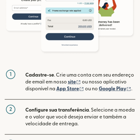
1
Cadastre-se
. Crie uma conta com seu endereço
(abre em uma nova janela
de email em nosso
site
ou nosso aplicativo
(abre em uma nova janel
(ab
disponível na
App Store
ou no
Google Play
.
2
Configure sua transferência
. Selecione a moeda
e o valor que você deseja enviar e também a
velocidade de entrega.