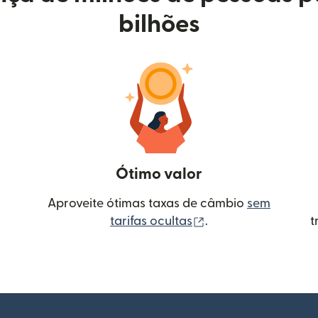
bilhões
Ótimo valor
Aproveite ótimas taxas de câmbio
sem
(abre em uma nova 
tarifas ocultas
.
t