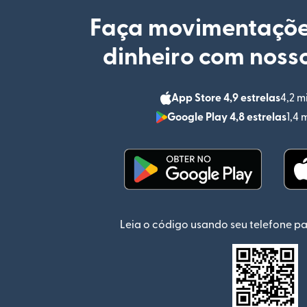
Faça movimentaçõe
dinheiro com nosso
App Store 4,9 estrelas
4,2 m
Google Play 4,8 estrelas
1,4 
(abre em uma nova jan
Leia o código usando seu telefone pa