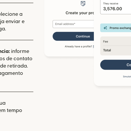
elecione a
a enviar e
ga.
ncia:
informe
dos de contato
de retirada.
pagamento
sua
 em tempo