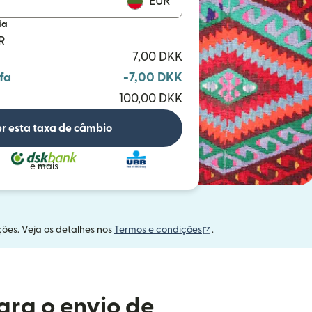
EUR
ia
R
7,00 DKK
fa
-7,00 DKK
100,00 DKK
r esta taxa de câmbio
e mais
(abre em uma nova ja
ções. Veja os detalhes nos
Termos e condições
.
ara o envio de