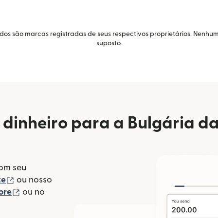
idos são marcas registradas de seus respectivos proprietários. Nenhum
suposto.
 dinheiro para a Bulgária d
com seu
(abre em uma nova janela)
te
ou nosso
(abre em uma nova janela)
ore
ou no
va janela)