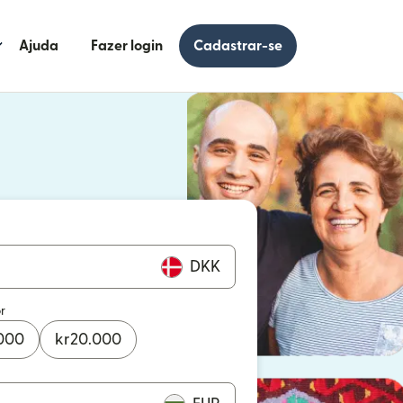
Ajuda
Fazer login
Cadastrar-se
 uma nova janela)
uma nova janela)
DKK
r
000
kr
20.000