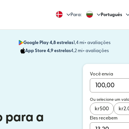
Para:
Português
Google Play 4,8 estrelas
1,4 mi+ avaliações
(abre em
App Store 4,9 estrelas
4,2 mi+ avaliações
(abre em 
Você envia
Ou selecione um valo
kr
500
kr
2.
o para a
Eles recebem