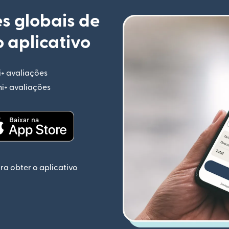
s globais de
 aplicativo
i+ avaliações
(abre em uma nova janela)
mi+ avaliações
(abre em uma nova janela)
ela)
(abre em uma nova janela)
ra obter o aplicativo