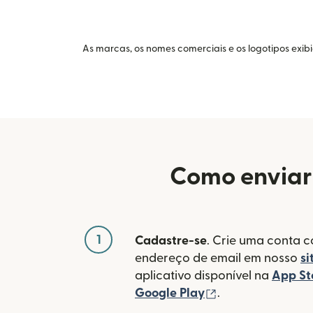
As marcas, os nomes comerciais e os logotipos exib
Como enviar
1
Cadastre-se
. Crie uma conta 
endereço de email em nosso
si
aplicativo disponível na
App St
(abre em uma no
Google Play
.