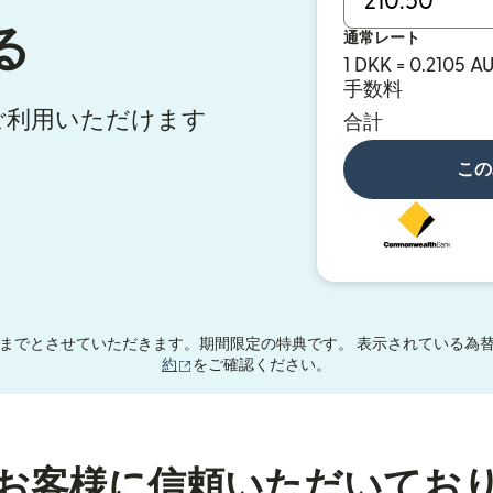
る
通常レート
1 DKK = 0.2105 A
手数料
ご利用いただけます
合計
この
までとさせていただきます。期間限定の特典です。 表示されている為替
（別ウィンドウで開きます）
約
をご確認ください。
お客様に信頼いただいてお