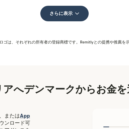
さらに表示
ゴは、それぞれの所有者の登録商標です。Remitlyとの提携や推薦
リアへデンマークからお金を
（別ウィンドウで開きます）
、または
App
ます）
ィンドウで開きます）
ウンロード可