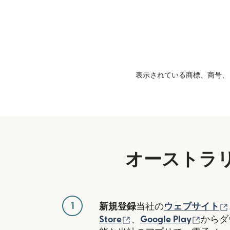
表示されている商標、商号、ロ
オーストラ
1
新規登録
当社の
ウェブサイト
（別ウィンドウで開き
（別ウ
Store
、
Google Play
からダ