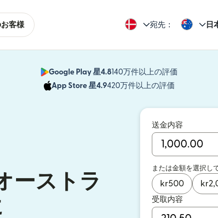
のお客様
宛先：
日
Google Play 星4.8
140万件以上の評価
（別ウィン
App Store 星4.9
420万件以上の評価
（別ウィン
送金内容
または金額を選択し
オーストラ
kr
500
kr
2,
受取内容
に