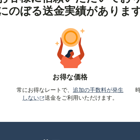
にのぼる送金実績がありま
お得な価格
常にお得なレートで、
追加の手数料が発生
（別ウィンドウで開きます）
しない
送金をご利用いただけます。