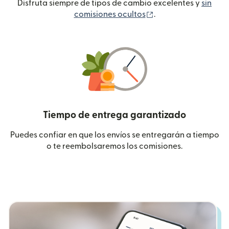
Disfruta siempre de tipos de cambio excelentes y
sin
(se abre en una ven
comisiones ocultos
.
Tiempo de entrega garantizado
Puedes confiar en que los envíos se entregarán a tiempo
o te reembolsaremos los comisiones.