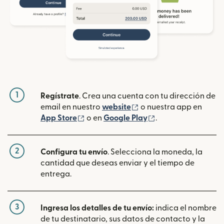
1
Regístrate
. Crea una cuenta con tu dirección de
(se abre en una ventan
email en nuestro
website
o nuestra app en
(se abre en una ventana nueva)
(se abre en una ve
App Store
o en
Google Play
.
2
Configura tu envío
. Selecciona la moneda, la
cantidad que deseas enviar y el tiempo de
entrega.
3
Ingresa los detalles de tu envío:
indica el nombre
de tu destinatario, sus datos de contacto y la