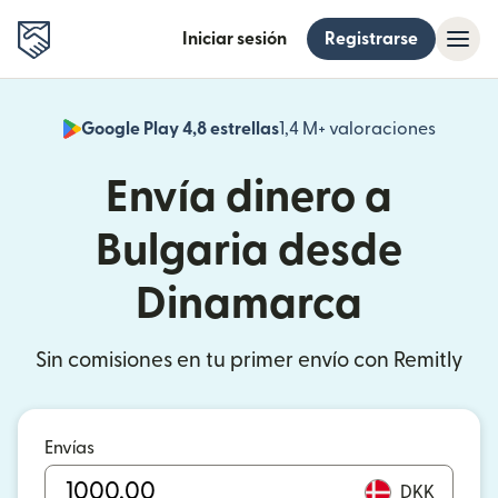
Iniciar sesión
Registrarse
Google Play 4,8 estrellas
1,4 M+ valoraciones
(se abr
Envía dinero a
Bulgaria desde
Dinamarca
Sin comisiones en tu primer envío con Remitly
Envías
DKK