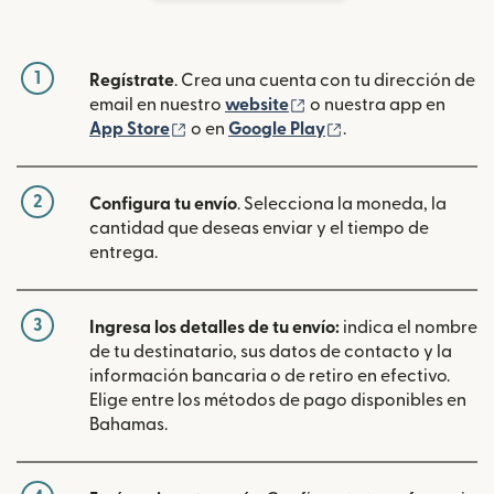
1
Regístrate
. Crea una cuenta con tu dirección de
(se abre en una ventan
email en nuestro
website
o nuestra app en
(se abre en una ventana nueva)
(se abre en una ve
App Store
o en
Google Play
.
2
Configura tu envío
. Selecciona la moneda, la
cantidad que deseas enviar y el tiempo de
entrega.
3
Ingresa los detalles de tu envío:
indica el nombre
de tu destinatario, sus datos de contacto y la
información bancaria o de retiro en efectivo.
Elige entre los métodos de pago disponibles en
Bahamas.