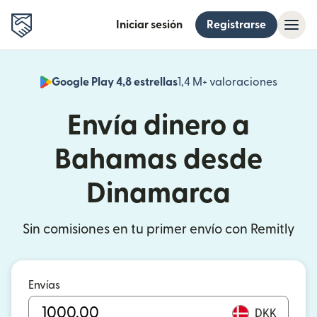
Iniciar sesión
Registrarse
Google Play 4,8 estrellas
1,4 M+ valoraciones
(se abr
Envía dinero a
Bahamas desde
Dinamarca
Sin comisiones en tu primer envío con Remitly
Envías
DKK