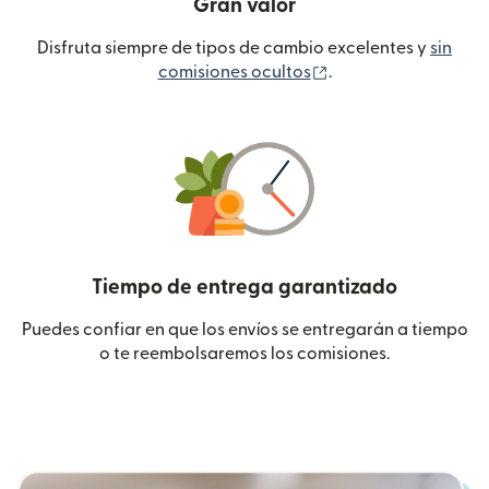
Gran valor
Disfruta siempre de tipos de cambio excelentes y
sin
(se abre en una ven
comisiones ocultos
.
Tiempo de entrega garantizado
Puedes confiar en que los envíos se entregarán a tiempo
o te reembolsaremos los comisiones.