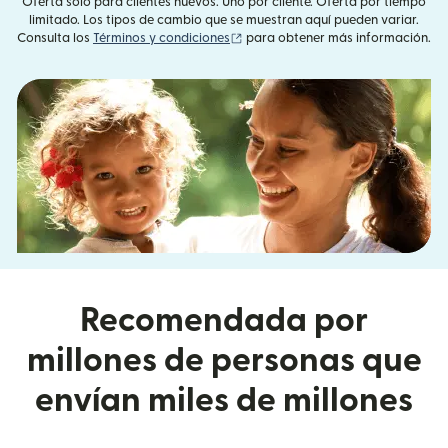
Oferta solo para clientes nuevos. Uno por cliente. Oferta por tiempo
limitado. Los tipos de cambio que se muestran aquí pueden variar.
(se abre en una ventana nueva)
Consulta los
Términos y condiciones
para obtener más información.
Recomendada por
millones de personas que
envían miles de millones