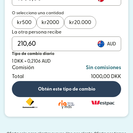
O selecciona una cantidad
kr
500
kr
2000
kr
20.000
La otra persona recibe
AUD
Tipo de cambio diario
1 DKK = 0,2106 AUD
Comisión
Sin comisiones
Total
1000,00 DKK
Obtén este tipo de cambio
y más