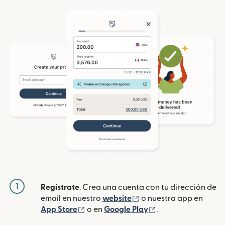
1
Regístrate
. Crea una cuenta con tu dirección de
(se abre en una ventan
email en nuestro
website
o nuestra app en
(se abre en una ventana nueva)
(se abre en una ve
App Store
o en
Google Play
.