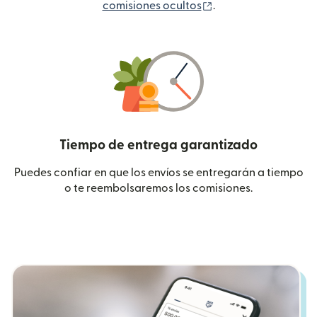
(se abre en una ven
comisiones ocultos
.
Tiempo de entrega garantizado
Puedes confiar en que los envíos se entregarán a tiempo
o te reembolsaremos los comisiones.