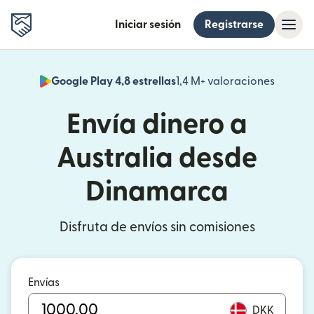
Iniciar sesión
Registrarse
Google Play 4,8 estrellas
1,4 M+ valoraciones
(se abr
Envía dinero a
Australia desde
Dinamarca
Disfruta de envíos sin comisiones
Envías
DKK