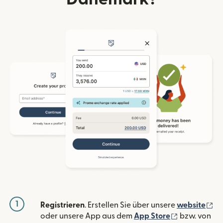
1
(w
Registrieren
. Erstellen Sie über unsere
website
(wird in ein
oder unsere App aus dem
App Store
bzw. von