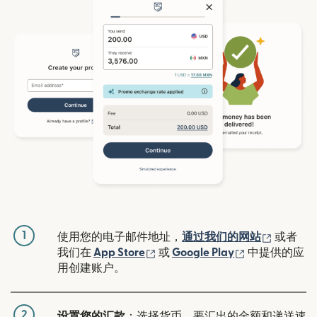
1
（在新窗
使用您的电子邮件地址，
通过我们的网站
或者
（在新窗口中打开）
（在新窗口中
我们在
App Store
或
Google Play
中提供的应
用创建账户。
2
设置您的汇款
：选择货币、要汇出的金额和递送速