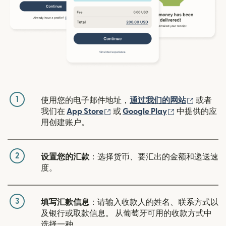
1
（在新窗
使用您的电子邮件地址，
通过我们的网站
或者
（在新窗口中打开）
（在新窗口中
我们在
App Store
或
Google Play
中提供的应
用创建账户。
2
设置您的汇款
：选择货币、要汇出的金额和递送速
度。
3
填写汇款信息
：请输入收款人的姓名、联系方式以
及银行或取款信息。 从葡萄牙可用的收款方式中
选择一种。