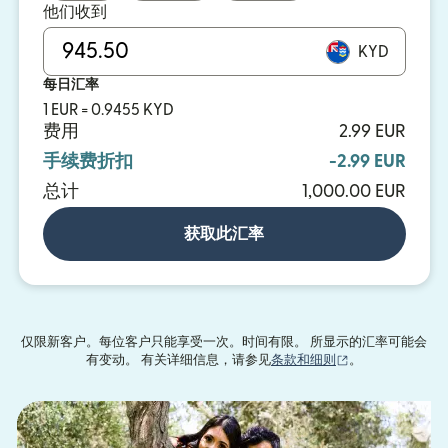
他们收到
KYD
每日汇率
1 EUR = 0.9455 KYD
费用
2.99 EUR
手续费折扣
-2.99 EUR
总计
1,000.00 EUR
获取此汇率
仅限新客户。每位客户只能享受一次。时间有限。 所显示的汇率可能会
（在新窗口中打
有变动。 有关详细信息，请参见
条款和细则
。