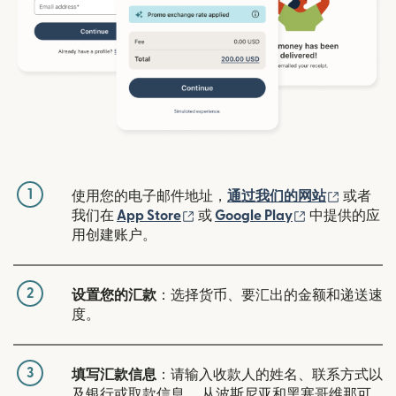
1
（在新窗
使用您的电子邮件地址，
通过我们的网站
或者
（在新窗口中打开）
（在新窗口中
我们在
App Store
或
Google Play
中提供的应
用创建账户。
2
设置您的汇款
：选择货币、要汇出的金额和递送速
度。
3
填写汇款信息
：请输入收款人的姓名、联系方式以
及银行或取款信息。 从波斯尼亚和黑塞哥维那可