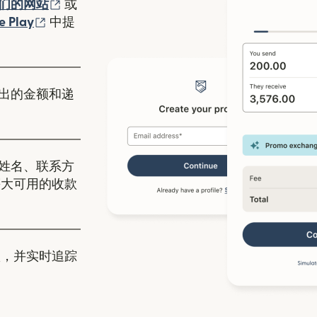
（在新窗口中打开）
们的网站
或
口中打开）
（在新窗口中打开）
e Play
中提
出的金额和递
姓名、联系方
慕大可用的收款
，并实时追踪