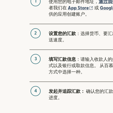
1
使用您的电子邮件地址，
通过我
（在新窗
者我们在
App Store
或
Googl
供的应用创建账户。
2
设置您的汇款
：选择货币、要汇
送速度。
3
填写汇款信息
：请输入收款人的
式以及银行或取款信息。 从百
方式中选择一种。
4
发起并追踪汇款：
确认您的汇款
进度。