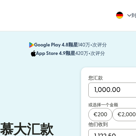
到
Google Play 4.8颗星
140万+次评分
（在新窗口中
App Store 4.9颗星
420万+次评分
（在新窗口中
您汇款
或选择一个金额
€
200
€
2,000
他们收到
慕大汇款