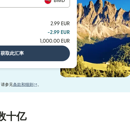
BMD
2.99 EUR
-2.99 EUR
1,000.00 EUR
获取此汇率
（在新窗口中打开）
，请参见
条款和细则
。
数十亿