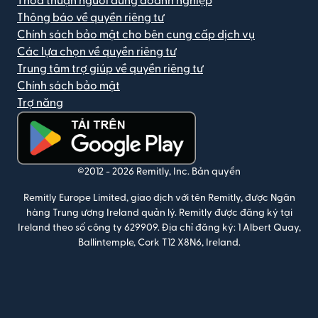
Thỏa thuận người dùng doanh nghiệp
Thông báo về quyền riêng tư
Chính sách bảo mật cho bên cung cấp dịch vụ
Các lựa chọn về quyền riêng tư
Trung tâm trợ giúp về quyền riêng tư
Chính sách bảo mật
Trợ năng
(mở trong cửa sổ mới)
©2012 -
2026
Remitly, Inc.
Bản quyền
Remitly Europe Limited, giao dịch với tên Remitly, được Ngân
hàng Trung ương Ireland quản lý. Remitly được đăng ký tại
Ireland theo số công ty 629909. Địa chỉ đăng ký: 1 Albert Quay,
Ballintemple, Cork T12 X8N6, Ireland.