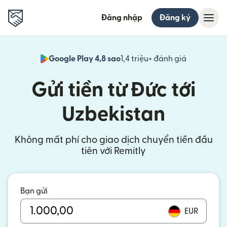
Đăng nhập
Đăng ký
Google Play 4,8 sao
1,4 triệu+ đánh giá
(mở trong 
Gửi tiền từ Đức tới
Uzbekistan
Không mất phí cho giao dịch chuyển tiền đầu
tiên với Remitly
Bạn gửi
EUR