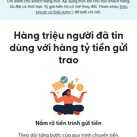
Chỉ dành cho khách hàng mới. Áp dụng một lần cho mỗi khách hàng.
Ưu đãi có thời hạn. Tỷ giá hiển thị có thể thay đổi. Tham khảo
Điều
(mở trong cửa sổ mới)
khoản và Điều kiện
để biết chi tiết.
Hàng triệu người đã tin
dùng với hàng tỷ tiền gửi
trao
Nắm rõ tiến trình gửi tiền
Theo dõi từng bước của quy trình chuyển tiền.