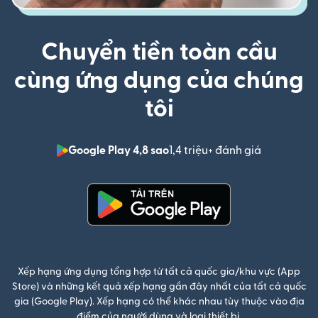
Chuyển tiền toàn cầu
cùng ứng dụng của chúng
tôi
Google Play 4,8 sao
1,4 triệu+ đánh giá
(mở trong 
(mở trong cửa sổ mới)
Xếp hạng ứng dụng tổng hợp từ tất cả quốc gia/khu vực (App
Store) và những kết quả xếp hạng gần đây nhất của tất cả quốc
gia (Google Play). Xếp hạng có thể khác nhau tùy thuộc vào địa
điểm của người dùng và loại thiết bị.