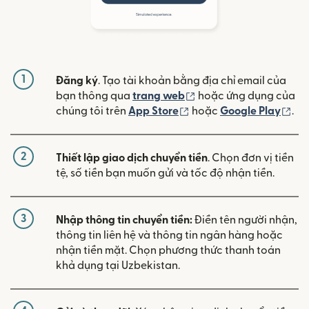
1
Đăng ký
. Tạo tài khoản bằng địa chỉ email của
(mở trong cửa sổ mới)
bạn thông qua
trang web
hoặc ứng dụng của
(mở trong cửa sổ mới)
(mở
chúng tôi trên
App Store
hoặc
Google Play
.
2
Thiết lập giao dịch chuyển tiền
. Chọn đơn vị tiền
tệ, số tiền bạn muốn gửi và tốc độ nhận tiền.
3
Nhập thông tin chuyển tiền:
Điền tên người nhận,
thông tin liên hệ và thông tin ngân hàng hoặc
nhận tiền mặt. Chọn phương thức thanh toán
khả dụng tại Uzbekistan.