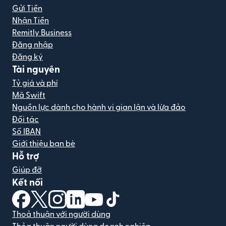
Gửi Tiền
Nhận Tiền
Remitly Business
Đăng nhập
Đăng ký
Tài nguyên
Tỷ giá và phí
Mã Swift
Nguồn lực dành cho hành vi gian lận và lừa đảo
Đối tác
Số IBAN
Giới thiệu bạn bè
Hỗ trợ
Giúp đỡ
Kết nối
(mở trong cửa sổ mới)
(mở trong cửa sổ mới)
(mở trong cửa sổ mới)
(mở trong cửa sổ mới)
(mở trong cửa sổ mới)
(mở trong cửa sổ mới)
Thoả thuận với người dùng