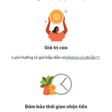
Giá trị cao
(mở tr
Luôn hưởng tỷ giá hấp dẫn và
không có phí ẩn
.
Đảm bảo thời gian nhận tiền