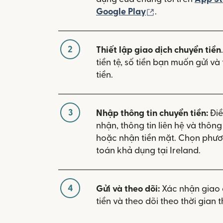
(mở trong cửa sổ
Google Play
.
2
Thiết lập giao dịch chuyển tiền
tiền tệ, số tiền bạn muốn gửi v
tiền.
3
Nhập thông tin chuyển tiền:
Điề
nhận, thông tin liên hệ và thôn
hoặc nhận tiền mặt. Chọn phươ
toán khả dụng tại Ireland.
4
Gửi và theo dõi:
Xác nhận giao 
tiền và theo dõi theo thời gian t