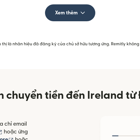
Xem thêm
 thị là nhãn hiệu đã đăng ký của chủ sở hữu tương ứng. Remitly không 
 chuyển tiền đến Ireland từ
a chỉ email
(mở trong cửa sổ mới)
hoặc ứng
(mở trong cửa sổ mới)
ore
hoặc