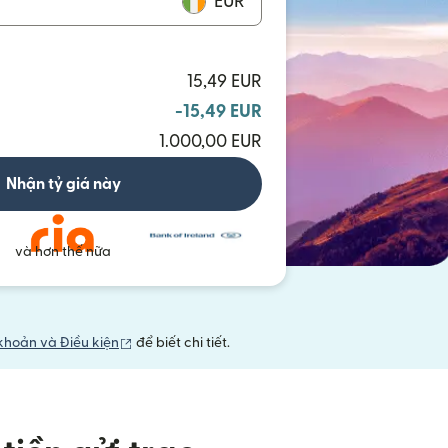
EUR
15,49 EUR
-15,49 EUR
1.000,00 EUR
Nhận tỷ giá này
và hơn thế nữa
(mở trong cửa sổ mới)
khoản và Điều kiện
để biết chi tiết.