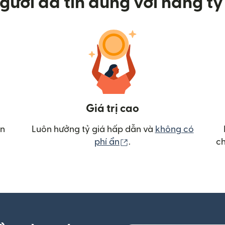
gười đã tin dùng với hàng tỷ 
Giá trị cao
ển
Luôn hưởng tỷ giá hấp dẫn và
không có
(mở trong cửa sổ mới)
phí ẩn
.
ch