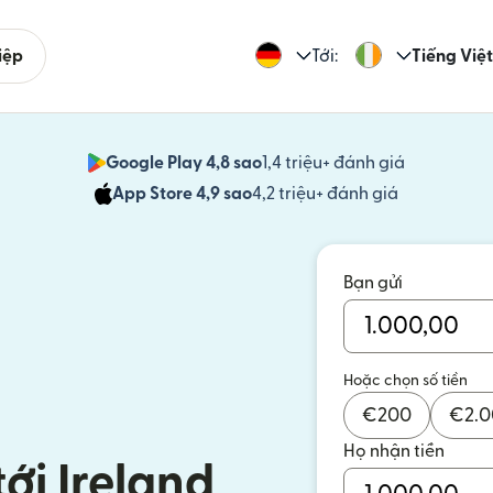
iệp
Tới:
Tiếng Việt
Google Play 4,8 sao
1,4 triệu+ đánh giá
(mở trong 
App Store 4,9 sao
4,2 triệu+ đánh giá
(mở trong c
Bạn gửi
Hoặc chọn số tiền
€
200
€
2.
Họ nhận tiền
tới Ireland