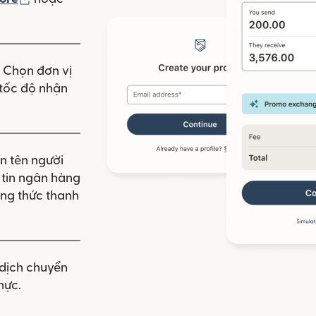
 mới)
. Chọn đơn vị
à tốc độ nhận
n tên người
g tin ngân hàng
ng thức thanh
dịch chuyển
hực.