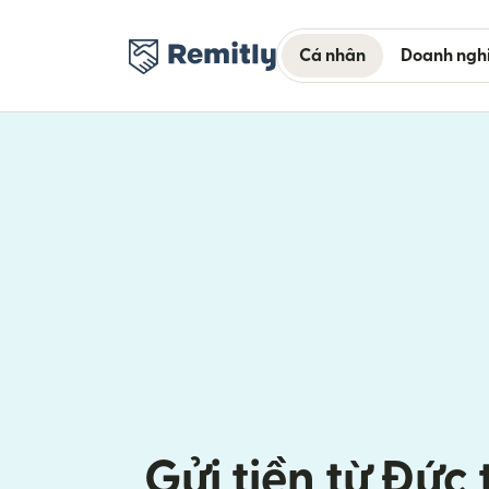
Cá nhân
Doanh ngh
Gửi tiền từ Đức 