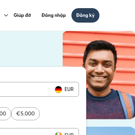
Giúp đỡ
Đăng nhập
Đăng ký
cửa sổ mới)
ửa sổ mới)
EUR
000
€
5.000