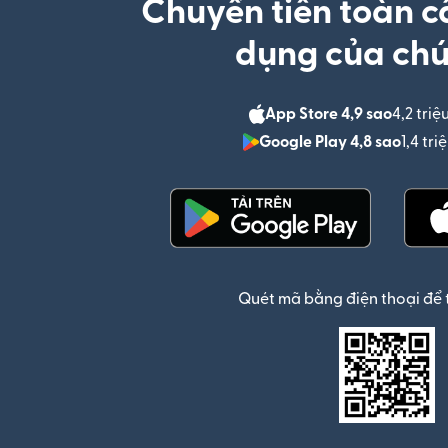
Chuyển tiền toàn c
dụng của chú
App Store 4,9 sao
4,2 triệ
Google Play 4,8 sao
1,4 tr
(mở trong cửa sổ mới)
Quét mã bằng điện thoại để 