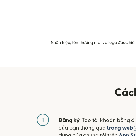
Nhãn hiệu, tên thương mại và logo được hiển
Cách
1
Đăng ký
. Tạo tài khoản bằng đị
của bạn thông qua
trang web
dụng của chúng tôi trên
App St