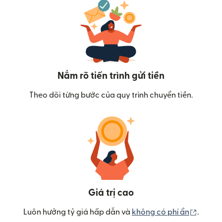
Nắm rõ tiến trình gửi tiền
Theo dõi từng bước của quy trình chuyển tiền.
Giá trị cao
(mở tr
Luôn hưởng tỷ giá hấp dẫn và
không có phí ẩn
.