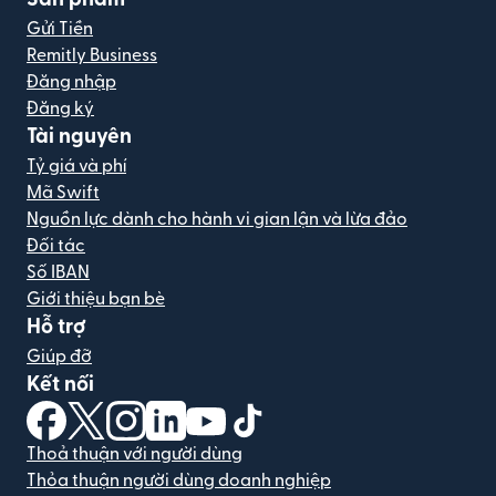
Gửi Tiền
Remitly Business
Đăng nhập
Đăng ký
Tài nguyên
Tỷ giá và phí
Mã Swift
Nguồn lực dành cho hành vi gian lận và lừa đảo
Đối tác
Số IBAN
Giới thiệu bạn bè
Hỗ trợ
Giúp đỡ
Kết nối
(mở trong cửa sổ mới)
(mở trong cửa sổ mới)
(mở trong cửa sổ mới)
(mở trong cửa sổ mới)
(mở trong cửa sổ mới)
(mở trong cửa sổ mới)
Thoả thuận với người dùng
Thỏa thuận người dùng doanh nghiệp