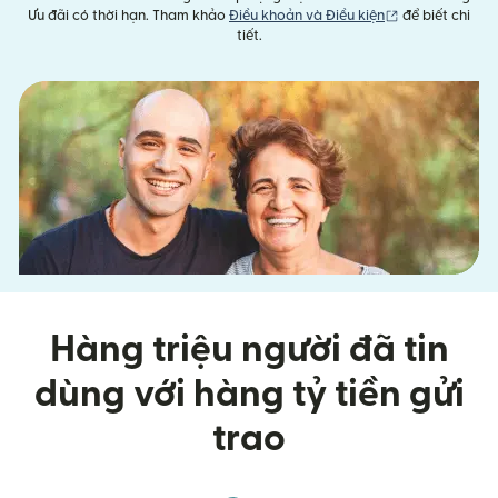
(mở trong cửa 
Ưu đãi có thời hạn. Tham khảo
Điều khoản và Điều kiện
để biết chi
tiết.
Hàng triệu người đã tin
dùng với hàng tỷ tiền gửi
trao