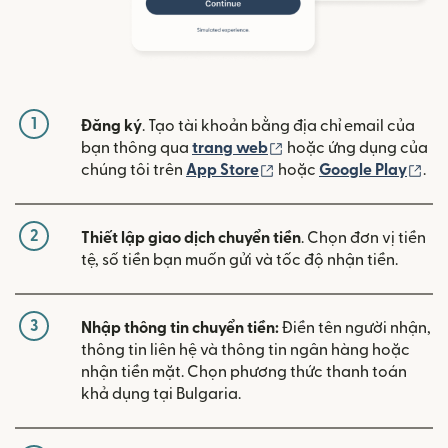
1
Đăng ký
. Tạo tài khoản bằng địa chỉ email của
(mở trong cửa sổ mới)
bạn thông qua
trang web
hoặc ứng dụng của
(mở trong cửa sổ mới)
(mở
chúng tôi trên
App Store
hoặc
Google Play
.
2
Thiết lập giao dịch chuyển tiền
. Chọn đơn vị tiền
tệ, số tiền bạn muốn gửi và tốc độ nhận tiền.
3
Nhập thông tin chuyển tiền:
Điền tên người nhận,
thông tin liên hệ và thông tin ngân hàng hoặc
nhận tiền mặt. Chọn phương thức thanh toán
khả dụng tại Bulgaria.