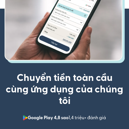
Chuyển tiền toàn cầu
cùng ứng dụng của chúng
tôi
Google Play 4,8 sao
1,4 triệu+ đánh giá
(mở trong 