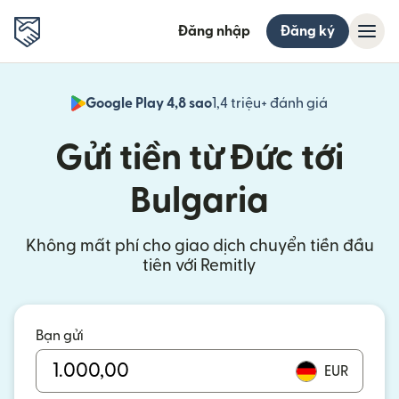
Đăng nhập
Đăng ký
Google Play 4,8 sao
1,4 triệu+ đánh giá
(mở trong 
Gửi tiền từ Đức tới
Bulgaria
Không mất phí cho giao dịch chuyển tiền đầu
tiên với Remitly
Bạn gửi
EUR