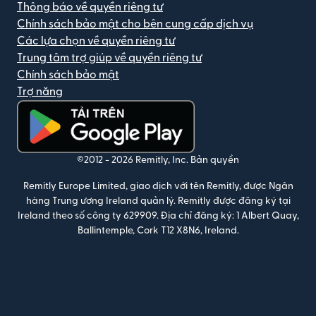
Thông báo về quyền riêng tư
Chính sách bảo mật cho bên cung cấp dịch vụ
Các lựa chọn về quyền riêng tư
Trung tâm trợ giúp về quyền riêng tư
Chính sách bảo mật
Trợ năng
(mở trong cửa sổ mới)
©2012 -
2026
Remitly, Inc.
Bản quyền
Remitly Europe Limited, giao dịch với tên Remitly, được Ngân
hàng Trung ương Ireland quản lý. Remitly được đăng ký tại
Ireland theo số công ty 629909. Địa chỉ đăng ký: 1 Albert Quay,
Ballintemple, Cork T12 X8N6, Ireland.