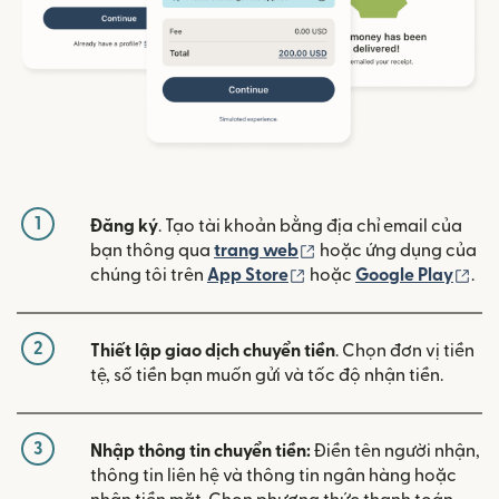
1
Đăng ký
. Tạo tài khoản bằng địa chỉ email của
(mở trong cửa sổ mới)
bạn thông qua
trang web
hoặc ứng dụng của
(mở trong cửa sổ mới)
(mở
chúng tôi trên
App Store
hoặc
Google Play
.
2
Thiết lập giao dịch chuyển tiền
. Chọn đơn vị tiền
tệ, số tiền bạn muốn gửi và tốc độ nhận tiền.
3
Nhập thông tin chuyển tiền:
Điền tên người nhận,
thông tin liên hệ và thông tin ngân hàng hoặc