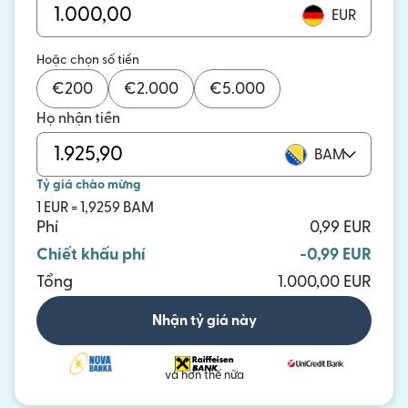
EUR
Hoặc chọn số tiền
€
200
€
2.000
€
5.000
Họ nhận tiền
BAM
Tỷ giá chào mừng
1 EUR = 1,9259 BAM
Phí
0,99 EUR
Chiết khấu phí
-0,99 EUR
Tổng
1.000,00 EUR
Nhận tỷ giá này
và hơn thế nữa