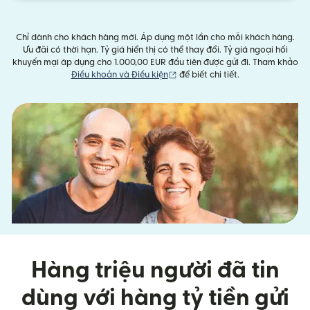
Chỉ dành cho khách hàng mới. Áp dụng một lần cho mỗi khách hàng.
Ưu đãi có thời hạn. Tỷ giá hiển thị có thể thay đổi. Tỷ giá ngoại hối
khuyến mại áp dụng cho 1.000,00 EUR đầu tiên được gửi đi. Tham khảo
(mở trong cửa sổ mới)
Điều khoản và Điều kiện
để biết chi tiết.
Hàng triệu người đã tin
dùng với hàng tỷ tiền gửi