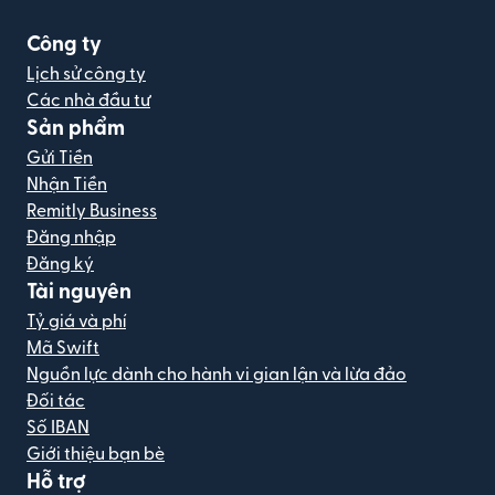
Công ty
Lịch sử công ty
Các nhà đầu tư
Sản phẩm
Gửi Tiền
Nhận Tiền
Remitly Business
Đăng nhập
Đăng ký
Tài nguyên
Tỷ giá và phí
Mã Swift
Nguồn lực dành cho hành vi gian lận và lừa đảo
Đối tác
Số IBAN
Giới thiệu bạn bè
Hỗ trợ