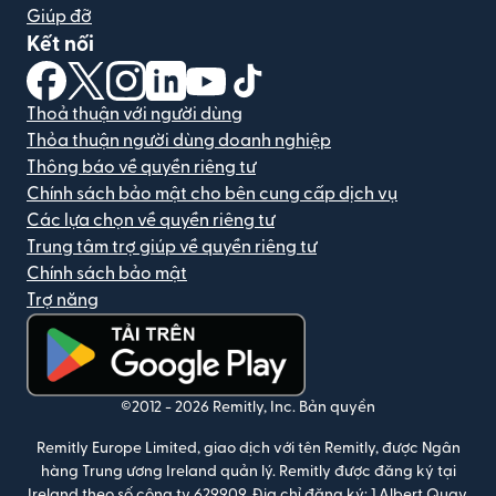
Giúp đỡ
Kết nối
(mở trong cửa sổ mới)
(mở trong cửa sổ mới)
(mở trong cửa sổ mới)
(mở trong cửa sổ mới)
(mở trong cửa sổ mới)
(mở trong cửa sổ mới)
Thoả thuận với người dùng
Thỏa thuận người dùng doanh nghiệp
Thông báo về quyền riêng tư
Chính sách bảo mật cho bên cung cấp dịch vụ
Các lựa chọn về quyền riêng tư
Trung tâm trợ giúp về quyền riêng tư
Chính sách bảo mật
Trợ năng
(mở trong cửa sổ mới)
©2012 -
2026
Remitly, Inc.
Bản quyền
Remitly Europe Limited, giao dịch với tên Remitly, được Ngân
hàng Trung ương Ireland quản lý. Remitly được đăng ký tại
Ireland theo số công ty 629909. Địa chỉ đăng ký: 1 Albert Quay,