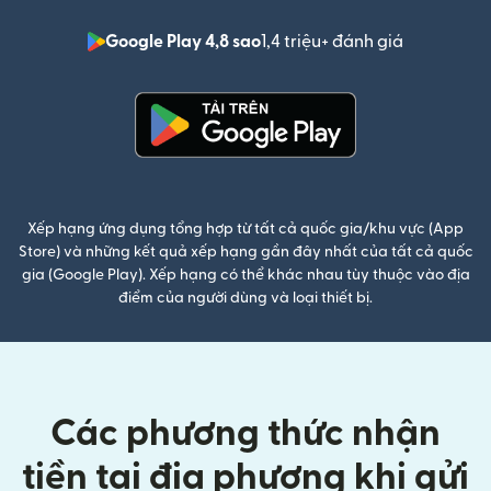
Google Play 4,8 sao
1,4 triệu+ đánh giá
(mở trong 
(mở trong cửa sổ mới)
Xếp hạng ứng dụng tổng hợp từ tất cả quốc gia/khu vực (App
Store) và những kết quả xếp hạng gần đây nhất của tất cả quốc
gia (Google Play). Xếp hạng có thể khác nhau tùy thuộc vào địa
điểm của người dùng và loại thiết bị.
Các phương thức nhận
tiền tại địa phương khi gửi