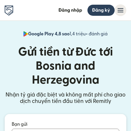
Đăng nhập
Đăng ký
Google Play 4,8 sao
1,4 triệu+ đánh giá
(mở trong 
Gửi tiền từ Đức tới
Bosnia and
Herzegovina
Nhận tỷ giá đặc biệt và không mất phí cho giao
dịch chuyển tiền đầu tiên với Remitly
Bạn gửi