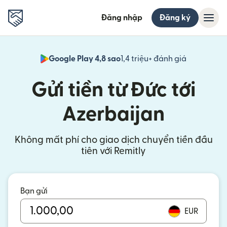
Đăng nhập
Đăng ký
Google Play 4,8 sao
1,4 triệu+ đánh giá
(mở trong 
Gửi tiền từ Đức tới
Azerbaijan
Không mất phí cho giao dịch chuyển tiền đầu
tiên với Remitly
Bạn gửi
EUR