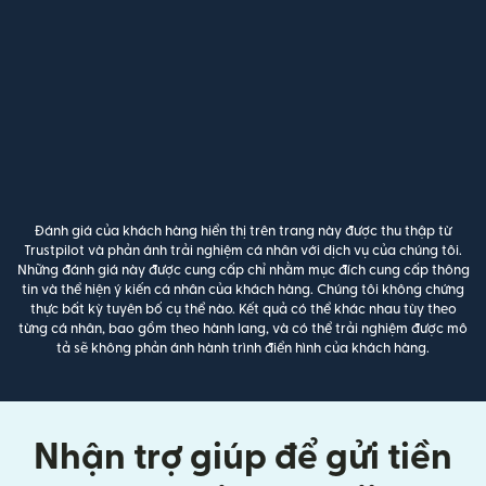
Đánh giá của khách hàng hiển thị trên trang này được thu thập từ
Trustpilot và phản ánh trải nghiệm cá nhân với dịch vụ của chúng tôi.
Những đánh giá này được cung cấp chỉ nhằm mục đích cung cấp thông
tin và thể hiện ý kiến cá nhân của khách hàng. Chúng tôi không chứng
thực bất kỳ tuyên bố cụ thể nào. Kết quả có thể khác nhau tùy theo
từng cá nhân, bao gồm theo hành lang, và có thể trải nghiệm được mô
tả sẽ không phản ánh hành trình điển hình của khách hàng.
Nhận trợ giúp để gửi tiền