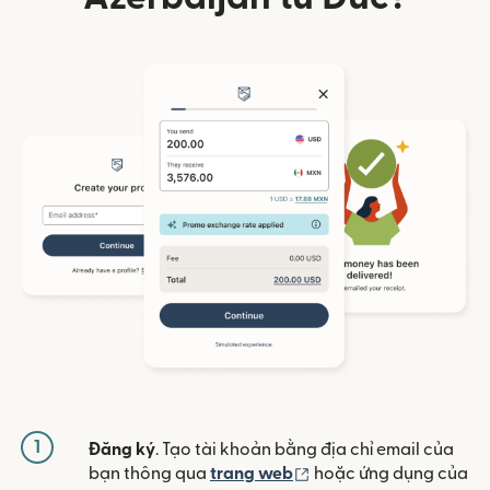
1
Đăng ký
. Tạo tài khoản bằng địa chỉ email của
(mở trong cửa sổ mới)
bạn thông qua
trang web
hoặc ứng dụng của