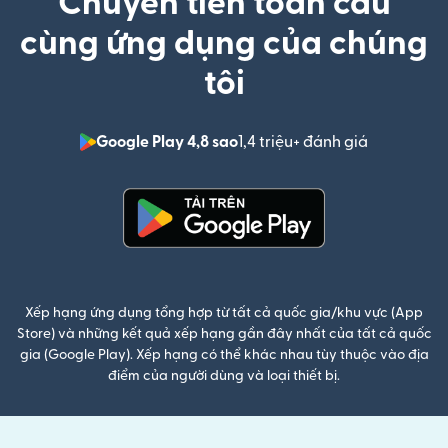
Chuyển tiền toàn cầu
cùng ứng dụng của chúng
tôi
Google Play 4,8 sao
1,4 triệu+ đánh giá
(mở trong 
(mở trong cửa sổ mới)
Xếp hạng ứng dụng tổng hợp từ tất cả quốc gia/khu vực (App
Store) và những kết quả xếp hạng gần đây nhất của tất cả quốc
gia (Google Play). Xếp hạng có thể khác nhau tùy thuộc vào địa
điểm của người dùng và loại thiết bị.