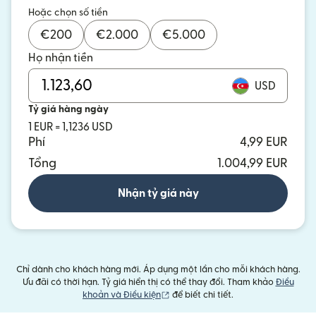
Hoặc chọn số tiền
€
200
€
2.000
€
5.000
Họ nhận tiền
USD
Tỷ giá hàng ngày
1 EUR = 1,1236 USD
Phí
4,99 EUR
Tổng
1.004,99 EUR
Nhận tỷ giá này
Chỉ dành cho khách hàng mới. Áp dụng một lần cho mỗi khách hàng.
Ưu đãi có thời hạn. Tỷ giá hiển thị có thể thay đổi. Tham khảo
Điều
(mở trong cửa sổ mới)
khoản và Điều kiện
để biết chi tiết.