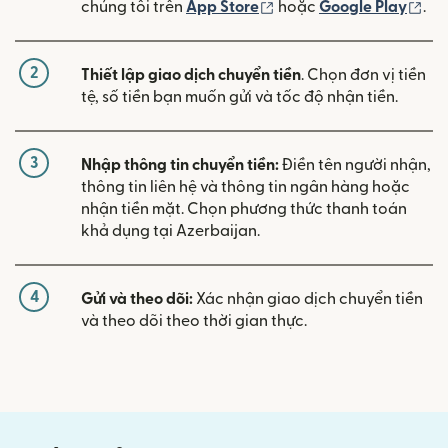
(mở trong cửa sổ mới)
(mở
chúng tôi trên
App Store
hoặc
Google Play
.
2
Thiết lập giao dịch chuyển tiền
. Chọn đơn vị tiền
tệ, số tiền bạn muốn gửi và tốc độ nhận tiền.
3
Nhập thông tin chuyển tiền:
Điền tên người nhận,
thông tin liên hệ và thông tin ngân hàng hoặc
nhận tiền mặt. Chọn phương thức thanh toán
khả dụng tại Azerbaijan.
4
Gửi và theo dõi:
Xác nhận giao dịch chuyển tiền
và theo dõi theo thời gian thực.