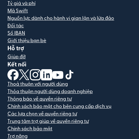
Tỷ giá và phí
Mã Swift
Nguồn lực dành cho hành vi gian lận và lừa đảo
Đối tác
Số IBAN
Giới thiệu bạn bè
Hỗ trợ
Giúp đỡ
Kết nối
(mở trong cửa sổ mới)
(mở trong cửa sổ mới)
(mở trong cửa sổ mới)
(mở trong cửa sổ mới)
(mở trong cửa sổ mới)
(mở trong cửa sổ mới)
Thoả thuận với người dùng
Thỏa thuận người dùng doanh nghiệp
Thông báo về quyền riêng tư
Chính sách bảo mật cho bên cung cấp dịch vụ
Các lựa chọn về quyền riêng tư
Trung tâm trợ giúp về quyền riêng tư
Chính sách bảo mật
Trợ năng