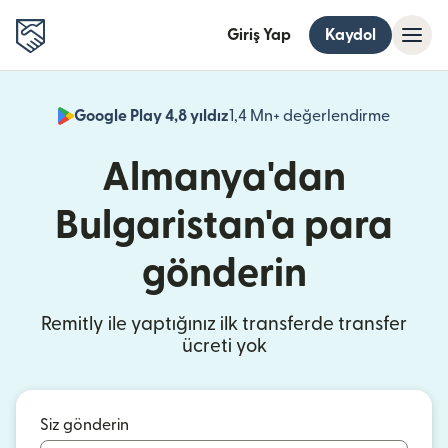
Giriş Yap
Kaydol
Google Play 4,8 yıldız
1,4 Mn+ değerlendirme
(yeni pe
Almanya'dan
Bulgaristan'a para
gönderin
Remitly ile yaptığınız ilk transferde transfer
ücreti yok
Siz gönderin