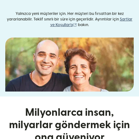
Yalnızca yeni müşteriler için. Her müşteri bu fırsattan bir kez
yararlanabilir. Teklif sınırlı bir süre için geçerlidir. Ayrıntılar için
Şartlar
(yeni pencerede açılır)
ve Koşullar'a
bakın.
Milyonlarca insan,
milyarlar göndermek için
ona güveniyor