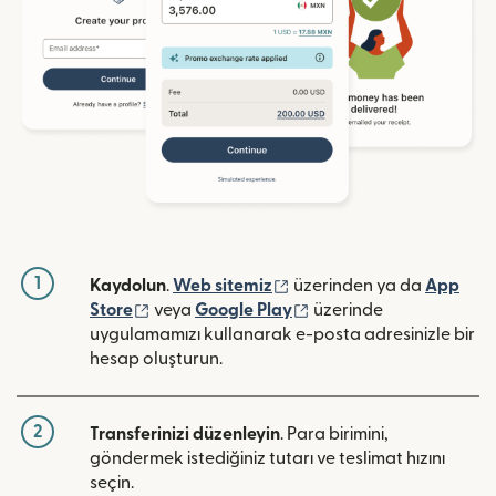
1
(yeni pencerede açılır)
Kaydolun
.
Web sitemiz
üzerinden ya da
App
(yeni pencerede açılır)
(yeni pencerede açılır)
Store
veya
Google Play
üzerinde
uygulamamızı kullanarak e-posta adresinizle bir
hesap oluşturun.
2
Transferinizi düzenleyin
. Para birimini,
göndermek istediğiniz tutarı ve teslimat hızını
seçin.