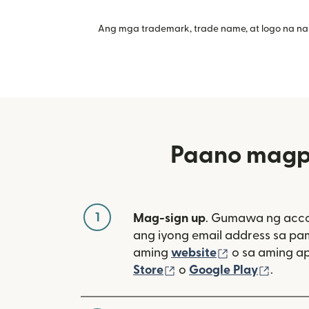
Ang mga trademark, trade name, at logo na na
Paano magpa
1
Mag-sign up
. Gumawa ng acco
ang iyong email address sa p
(bubukas sa 
aming
website
o sa aming a
(bubukas sa bagong w
(bubuk
Store
o
Google Play
.