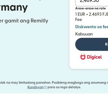
rmany
Araw-araw na rate
1 EUR = 2.4693 FJ
Fee
r gamit ang Remitly
Diskwento sa fe
Kabuuan
K
Alok na may limitadong panahon. Posibleng magbago ang anumang r
(bubukas sa bagong window)
Kundisyon
para sa mga detalye.