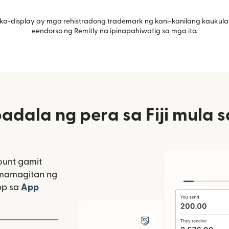
ka-display ay mga rehistradong trademark ng kani-kanilang kaukula
eendorso ng Remitly na ipinapahiwatig sa mga ito.
dala ng pera sa Fiji mula 
unt gamit
amamagitan ng
bagong window)
pp sa
App
indow)
as sa bagong window)