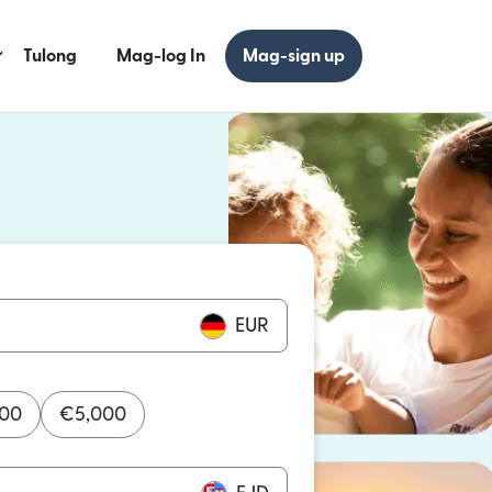
Tulong
Mag-log In
Mag-sign up
 bagong window)
 bagong window)
EUR
000
€
5,000