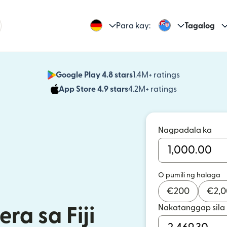
Para kay:
Tagalog
Google Play 4.8 stars
1.4M+ ratings
(bubukas sa
App Store 4.9 stars
4.2M+ ratings
(bubukas sa
Nagpadala ka
O pumili ng halaga
€
200
€
2,
Nakatanggap sila
ra sa Fiji