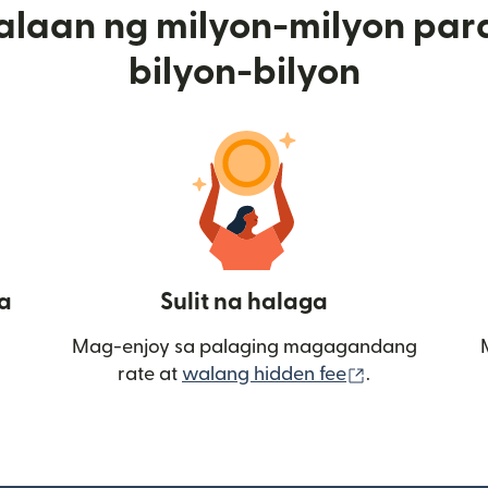
alaan ng milyon-milyon par
bilyon-bilyon
a
Sulit na halaga
Mag-enjoy sa palaging magagandang
(bubukas sa
rate at
walang hidden fee
.