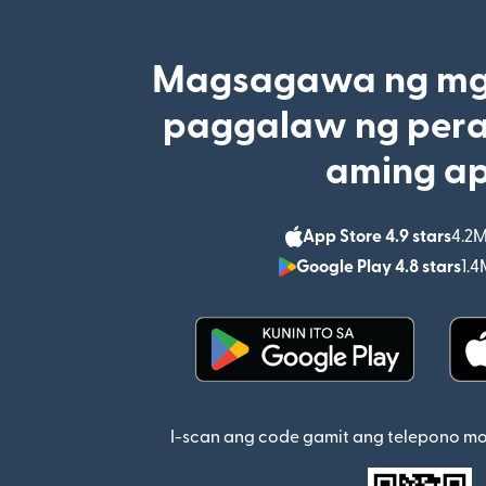
Magsagawa ng mga
paggalaw ng pera
aming a
App Store 4.9 stars
4.2M
Google Play 4.8 stars
1.4
(bubukas sa bagong w
I-scan ang code gamit ang telepono m