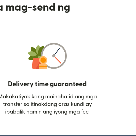
a mag-send ng
Delivery time guaranteed
Makakatiyak kang maihahatid ang mga
 bagong window)
transfer sa itinakdang oras kundi ay
ibabalik namin ang iyong mga fee.