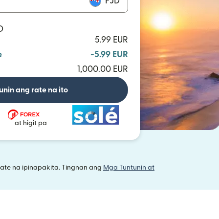
FJD
D
5.99 EUR
e
-5.99 EUR
1,000.00 EUR
unin ang rate na ito
at higit pa
ate na ipinapakita. Tingnan ang
Mga Tuntunin at