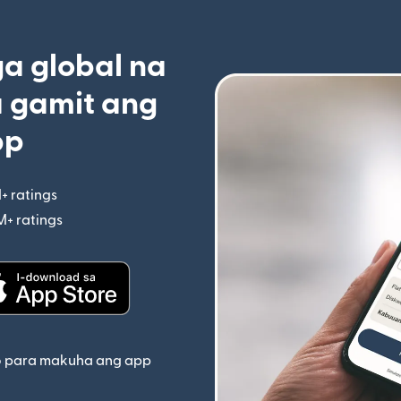
 global na
 gamit ang
pp
+ ratings
(bubukas sa bagong window)
M+ ratings
(bubukas sa bagong window)
indow)
(bubukas sa bagong window)
o para makuha ang app