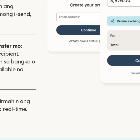
iin ang
mong i-send,
nsfer mo:
cipient,
on sa bangko o
ailable na
rmahin ang
 real-time.