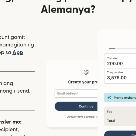
Alemanya?
unt gamit
amamagitan ng
bagong window)
pp sa
App
indow)
as sa bagong window)
iin ang
mong i-send,
nsfer mo:
cipient,