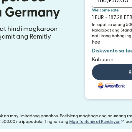
sa Germany
Welcome rate
1 EUR = 187.28 ET
Inilapat sa unang 50
at hindi magkaroon
Nalalapat ang Standa
gamit ang Remitly
natitirang bahagi ng
Fee
Diskwento sa fe
Kabuuan
K
ok na may limitadong panahon. Posibleng magbago ang anumang rate
(bu
R 500.00 na ipapadala. Tingnan ang
Mga Tuntunin at Kundisyon
par