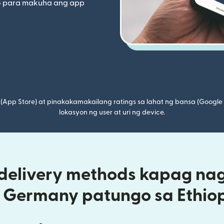
o para makuha ang app
(App Store) at pinakakamakailang ratings sa lahat ng bansa (Google
lokasyon ng user at uri ng device.
 delivery methods kapag na
 Germany patungo sa Ethio