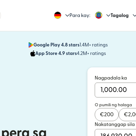
Para kay:
Tagalog
Google Play 4.8 stars
1.4M+ ratings
(bubukas sa
App Store 4.9 stars
4.2M+ ratings
(bubukas sa
Nagpadala ka
O pumili ng halaga
€
200
€
2,
Nakatanggap sila
pera sa