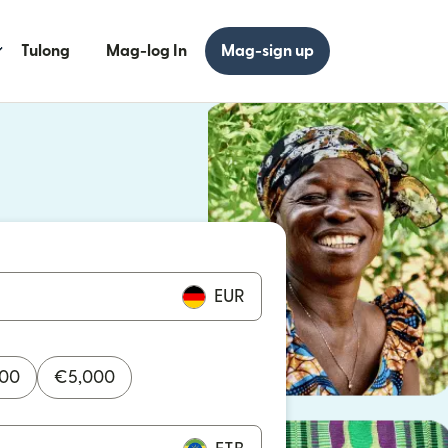
Tulong
Mag-log In
Mag-sign up
 bagong window)
 bagong window)
EUR
000
€
5,000