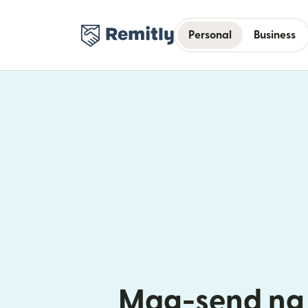
Personal
Business
Mag-send ng 