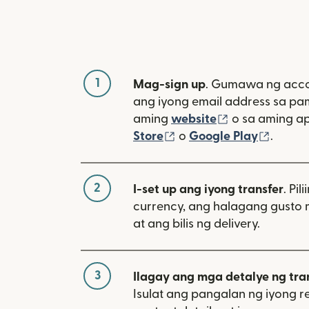
1
Mag-sign up
. Gumawa ng acco
ang iyong email address sa p
(bubukas sa 
aming
website
o sa aming a
(bubukas sa bagong w
(bubuk
Store
o
Google Play
.
2
I-set up ang iyong transfer
. Pil
currency, ang halagang gusto 
at ang bilis ng delivery.
3
Ilagay ang mga detalye ng tra
Isulat ang pangalan ng iyong re