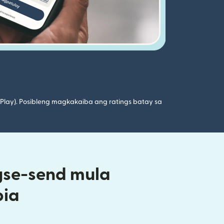
 Play). Posibleng magkakaiba ang ratings batay sa
gse-send mula
pia