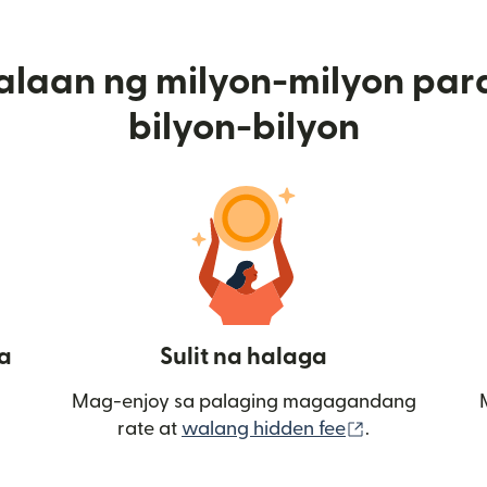
alaan ng milyon-milyon par
bilyon-bilyon
a
Sulit na halaga
Mag-enjoy sa palaging magagandang
(bubukas sa
rate at
walang hidden fee
.