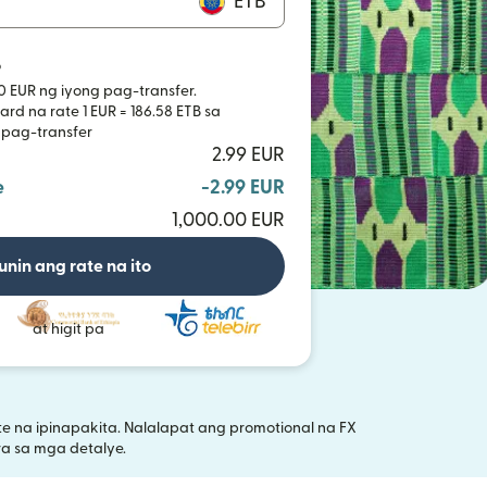
ETB
B
0 EUR ng iyong pag-transfer.
rd na rate 1 EUR = 186.58 ETB sa
 pag-transfer
2.99 EUR
e
-2.99 EUR
1,000.00 EUR
unin ang rate na ito
at higit pa
 na ipinapakita. Nalalapat ang promotional na FX
bukas sa bagong window)
a sa mga detalye.