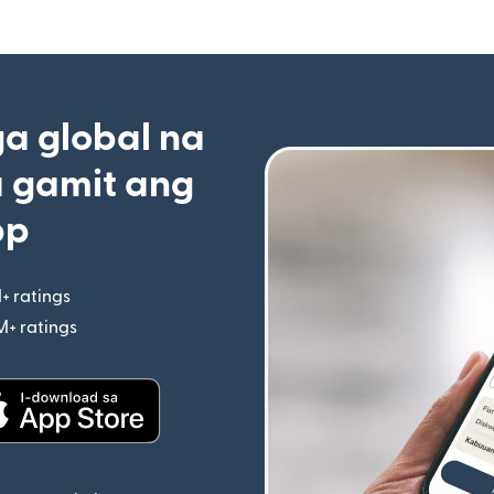
 global na
 gamit ang
pp
+ ratings
(bubukas sa bagong window)
M+ ratings
(bubukas sa bagong window)
indow)
(bubukas sa bagong window)