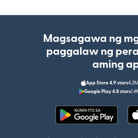
Magsagawa ng mga
paggalaw ng pera
aming a
App Store 4.9 stars
4.2M
Google Play 4.8 stars
1.4
(bubukas sa bagong w