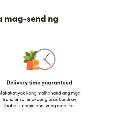
a mag-send ng
Delivery time guaranteed
Makakatiyak kang maihahatid ang mga
 bagong window)
transfer sa itinakdang oras kundi ay
ibabalik namin ang iyong mga fee.