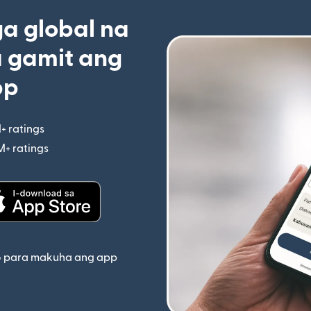
 global na
 gamit ang
pp
+ ratings
(bubukas sa bagong window)
M+ ratings
(bubukas sa bagong window)
indow)
(bubukas sa bagong window)
o para makuha ang app