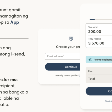
unt gamit
amamagitan ng
bagong window)
pp sa
App
indow)
as sa bagong window)
iin ang
mong i-send,
nsfer mo:
cipient,
on sa bangko o
ailable na
atia.