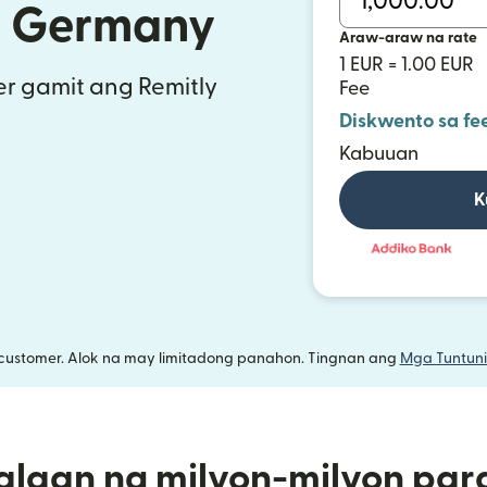
a Germany
Araw-araw na rate
1 EUR = 1.00 EUR
r gamit ang Remitly
Fee
Diskwento sa fe
Kabuuan
K
customer. Alok na may limitadong panahon. Tingnan ang
Mga Tuntuni
alaan ng milyon-milyon par