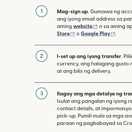
1
Mag-sign up
. Gumawa ng acco
ang iyong email address sa p
(bubukas sa 
aming
website
o sa aming a
(bubukas sa bagong w
(bubuk
Store
o
Google Play
.
2
I-set up ang iyong transfer
. Pil
currency, ang halagang gusto 
at ang bilis ng delivery.
3
Ilagay ang mga detalye ng tra
Isulat ang pangalan ng iyong re
contact details, at impormasy
pick-up. Pumili mula sa mga av
paraan ng pagbabayad sa Cro