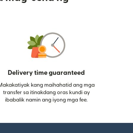
Delivery time guaranteed
Makakatiyak kang maihahatid ang mga
 bagong window)
transfer sa itinakdang oras kundi ay
ibabalik namin ang iyong mga fee.