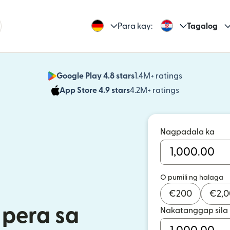
Para kay:
Tagalog
Google Play 4.8 stars
1.4M+ ratings
(bubukas sa
App Store 4.9 stars
4.2M+ ratings
(bubukas sa
Nagpadala ka
O pumili ng halaga
€
200
€
2,
pera sa
Nakatanggap sila