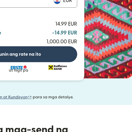
EUR
14.99 EUR
e
-14.99 EUR
1,000.00 EUR
unin ang rate na ito
at higit pa
(bubukas sa bagong window)
n at Kundisyon
para sa mga detalye.
a mag-send ng