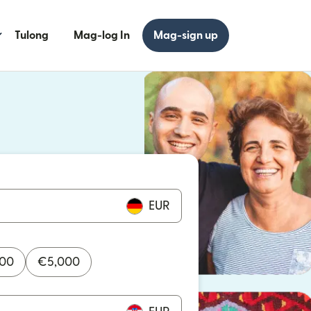
Tulong
Mag-log In
Mag-sign up
 bagong window)
 bagong window)
EUR
000
€
5,000