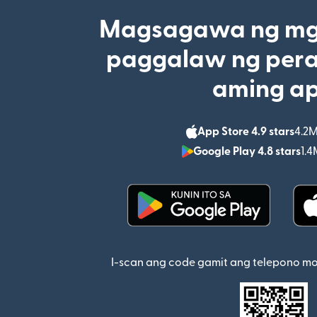
Magsagawa ng mga
paggalaw ng pera
aming a
App Store 4.9 stars
4.2M
Google Play 4.8 stars
1.4
(bubukas sa bagong w
I-scan ang code gamit ang telepono m