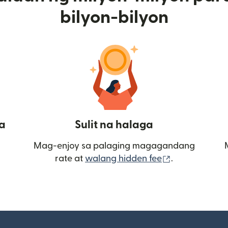
bilyon-bilyon
a
Sulit na halaga
Mag-enjoy sa palaging magagandang
(bubukas sa
rate at
walang hidden fee
.