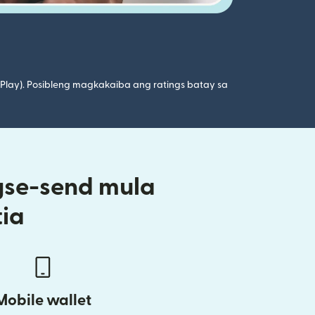
 Play). Posibleng magkakaiba ang ratings batay sa
gse-send mula
ia
Mobile wallet