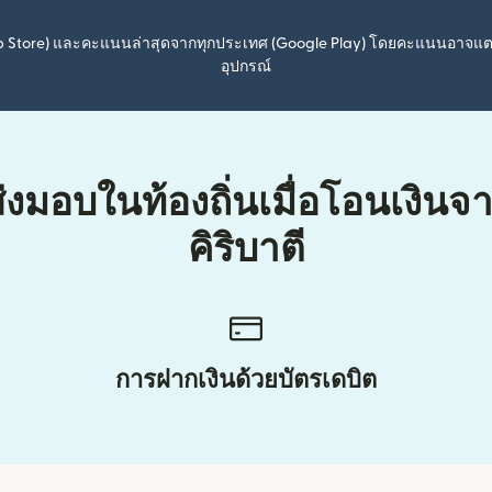
pp Store) และคะแนนล่าสุดจากทุกประเทศ (Google Play) โดยคะแนนอาจแ
อุปกรณ์
ส่งมอบในท้องถิ่นเมื่อโอนเงินจ
คิริบาตี
การฝากเงินด้วยบัตรเดบิต