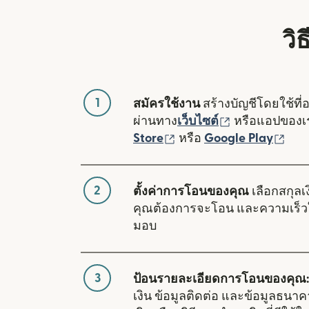
วิ
1
สมัครใช้งาน
สร้างบัญชีโดยใช้ที่
(เปิดในหน้าต่า
ผ่านทาง
เว็บไซต์
หรือแอปของ
(เปิดในหน้าต่างใหม่)
(เปิ
Store
หรือ
Google Play
2
ตั้งค่าการโอนของคุณ
เลือกสกุลเง
คุณต้องการจะโอน และความเร็ว
มอบ
3
ป้อนรายละเอียดการโอนของคุณ:
เงิน ข้อมูลติดต่อ และข้อมูลธนา