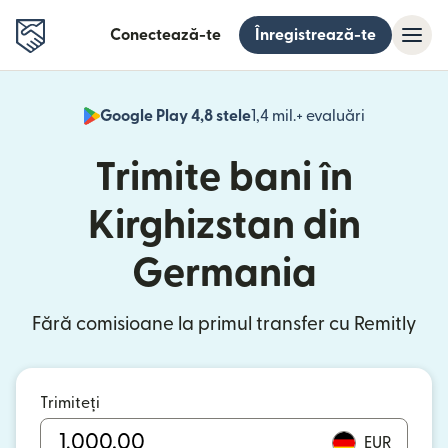
Conectează-te
Înregistrează-te
Google Play 4,8 stele
1,4 mil.+ evaluări
(se deschid
Trimite bani în
Kirghizstan din
Germania
Fără comisioane la primul transfer cu Remitly
Trimiteți
EUR