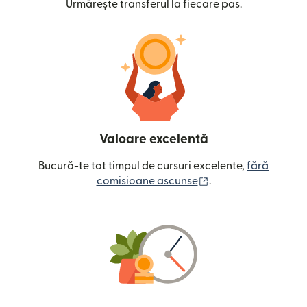
Urmărește transferul la fiecare pas.
Valoare excelentă
Bucură-te tot timpul de cursuri excelente,
fără
(se deschide într-o
comisioane ascunse
.