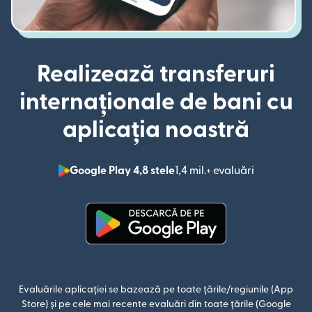
Realizează transferuri
internaționale de bani cu
aplicația noastră
Google Play 4,8 stele
1,4 mil.+ evaluări
(se deschid
(se deschide într-o fereastră n
Evaluările aplicației se bazează pe toate țările/regiunile (App
Store) și pe cele mai recente evaluări din toate țările (Google