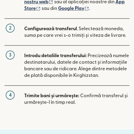
(se deschide într-o fereastră nouă)
nostru web
sau al aplicației noastre din
App
(se deschide într-o fereastră nouă)
(se deschide într-o 
Store
sau din
Google Play
.
2
Configurează transferul
. Selectează moneda,
suma pe care vrei s-o trimiți și viteza de livrare.
3
Introdu detaliile transferului:
Precizează numele
destinatarului, datele de contact și informațiile
bancare sau de ridicare. Alege dintre metodele
de plată disponibile în Kirghizstan.
4
Trimite bani și urmărește:
Confirmă transferul și
urmărește-l în timp real.