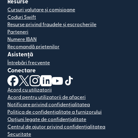
Resurse
Cursuri valutare și comisioane
Coduri Swift
Resurse privind fraudele și escrocheriile
Parteneri
Numere IBAN
Recomandă prietenilor
Asistență
Întrebări frecvente
Conectare
(se deschide într-o fereastră nouă)
(se deschide într-o fereastră nouă)
(se deschide într-o fereastră nouă)
(se deschide într-o fereastră nouă)
(se deschide într-o fereastră nou
(se deschide într-o fereastr
Acord cu utilizatorii
Acord pentru utilizatorii de afaceri
Notificare privind confidențialitatea
Politica de confidențialitate a furnizorului
Opțiuni legate de confidențialitate
Centrul de ajutor privind confidențialitatea
Securitate