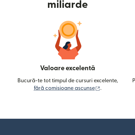
miliarde
Valoare excelentă
Bucură-te tot timpul de cursuri excelente,
P
(se deschide î
fără comisioane ascunse
.