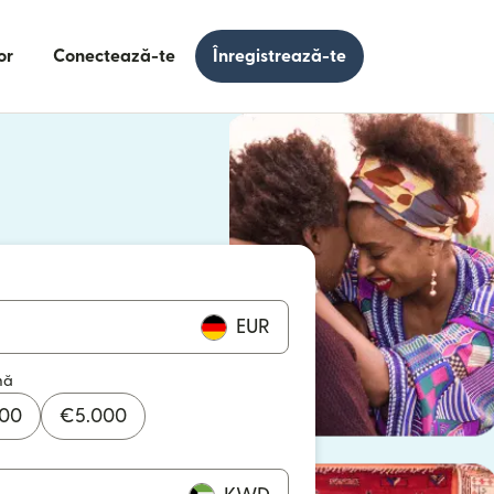
or
Conectează-te
Înregistrează-te
e într-o fereastră nouă)
 într-o fereastră nouă)
EUR
mă
000
€
5.000