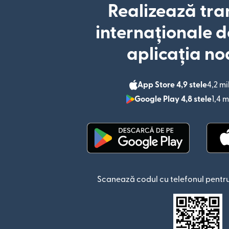
Realizează tra
internaționale d
aplicația no
App Store 4,9 stele
4,2 mi
Google Play 4,8 stele
1,4 m
(se deschide într-o fere
Scanează codul cu telefonul pentru