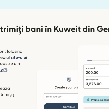
trimiți bani în Kuweit din G
ont folosind
mediul
site-ului
o fereastră nouă)
noastre din
 fereastră nouă)
(se deschide într-o fereastră nouă)
ay
.
tează
rimiți și