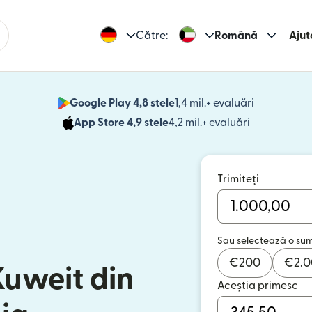
Către:
Română
Ajut
Google Play 4,8 stele
1,4 mil.+ evaluări
(se deschid
App Store 4,9 stele
4,2 mil.+ evaluări
(se deschide
Trimiteți
Sau selectează o su
€
200
€
2.
Kuweit din
Aceștia primesc