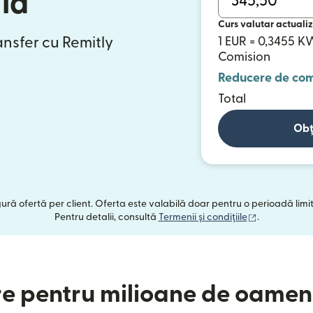
ia
Curs valutar actualiz
ansfer cu Remitly
1 EUR = 0,3455 
Comision
Reducere de com
Total
Obț
ngură ofertă per client. Oferta este valabilă doar pentru o perioadă limi
(se deschide
Pentru detalii, consultă
Termenii și condițiile
.
e pentru milioane de oameni