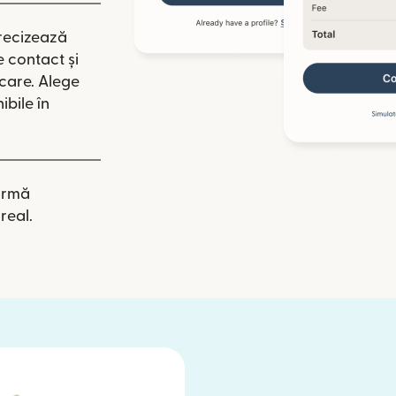
recizează
e contact și
icare. Alege
ibile în
irmă
real.