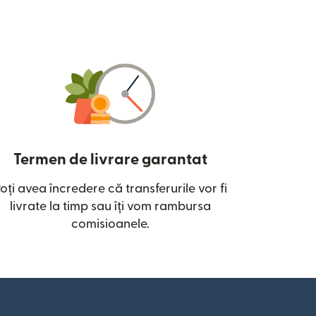
Termen de livrare garantat
oți avea încredere că transferurile vor fi
ntr-o fereastră nouă)
livrate la timp sau îți vom rambursa
comisioanele.