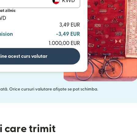
KWD
at zilnic
KWD
3,49 EUR
ision
-3,49 EUR
1.000,00 EUR
ine acest curs valutar
tată. Orice cursuri valutare afișate se pot schimba.
 într-o fereastră nouă)
 care trimit