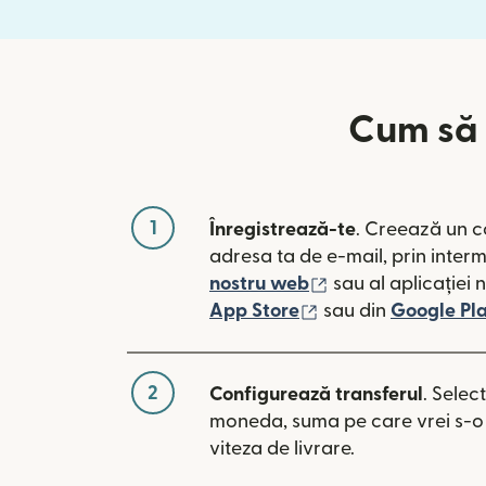
Cum să 
1
Înregistrează-te
. Creează un c
adresa ta de e-mail, prin inter
(se deschide într-
nostru web
sau al aplicației 
(se deschide într-o
App Store
sau din
Google Pl
2
Configurează transferul
. Selec
moneda, suma pe care vrei s-o t
viteza de livrare.