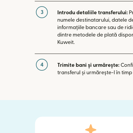
3
Introdu detaliile transferului:
P
numele destinatarului, datele d
informațiile bancare sau de rid
dintre metodele de plată dispon
Kuweit.
4
Trimite bani și urmărește:
Conf
transferul și urmărește-l în timp 