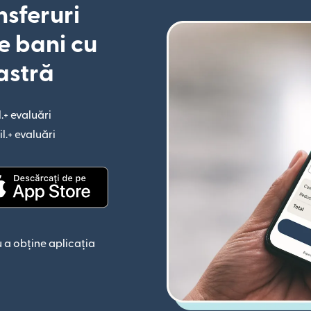
nsferuri
e bani cu
astră
l.+ evaluări
(se deschide într-o fereastră nouă)
il.+ evaluări
(se deschide într-o fereastră nouă)
astră nouă)
(se deschide într-o fereastră nouă)
 a obține aplicația