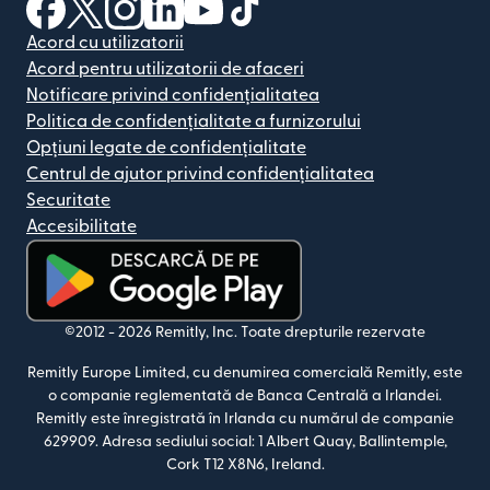
(se deschide într-o fereastră nouă)
(se deschide într-o fereastră nouă)
(se deschide într-o fereastră nouă)
(se deschide într-o fereastră nouă)
(se deschide într-o fereastră nou
(se deschide într-o fereastr
Acord cu utilizatorii
Acord pentru utilizatorii de afaceri
Notificare privind confidențialitatea
Politica de confidențialitate a furnizorului
Opțiuni legate de confidențialitate
Centrul de ajutor privind confidențialitatea
Securitate
Accesibilitate
(se deschide într-o fereastră nouă)
©2012 -
2026
Remitly, Inc.
Toate drepturile rezervate
Remitly Europe Limited, cu denumirea comercială Remitly, este
o companie reglementată de Banca Centrală a Irlandei.
Remitly este înregistrată în Irlanda cu numărul de companie
629909. Adresa sediului social: 1 Albert Quay, Ballintemple,
Cork T12 X8N6, Ireland.