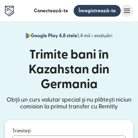
Conectează-te
Înregistrează-te
Google Play 4,8 stele
1,4 mil.+ evaluări
(se deschid
Trimite bani în
Kazahstan din
Germania
Obții un curs valutar special și nu plătești niciun
comision la primul transfer cu Remitly
Trimiteți