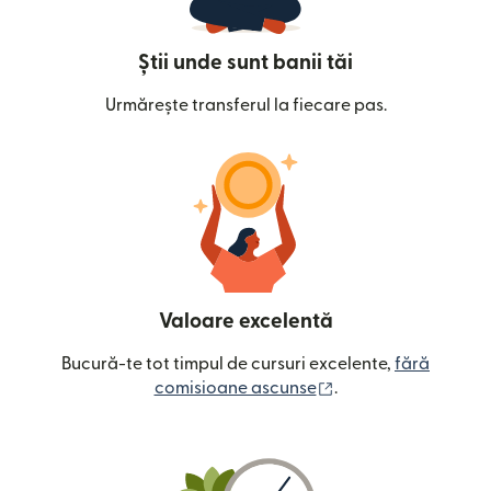
Știi unde sunt banii tăi
Urmărește transferul la fiecare pas.
Valoare excelentă
Bucură-te tot timpul de cursuri excelente,
fără
(se deschide într-o
comisioane ascunse
.