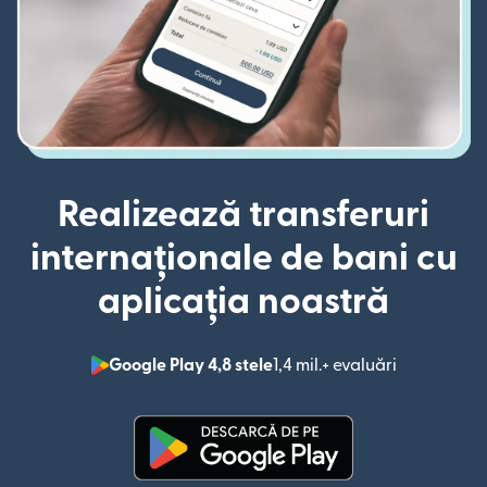
Realizează transferuri
internaționale de bani cu
aplicația noastră
Google Play 4,8 stele
1,4 mil.+ evaluări
(se deschid