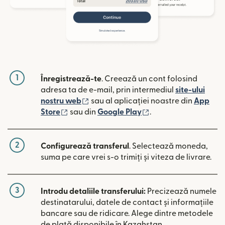
1
Înregistrează-te
. Creează un cont folosind
adresa ta de e-mail, prin intermediul
site-ului
(se deschide într-o fereastră nouă)
nostru web
sau al aplicației noastre din
App
(se deschide într-o fereastră nouă)
(se deschide într-o 
Store
sau din
Google Play
.
2
Configurează transferul
. Selectează moneda,
suma pe care vrei s-o trimiți și viteza de livrare.
3
Introdu detaliile transferului:
Precizează numele
destinatarului, datele de contact și informațiile
bancare sau de ridicare. Alege dintre metodele
de plată disponibile în Kazahstan.