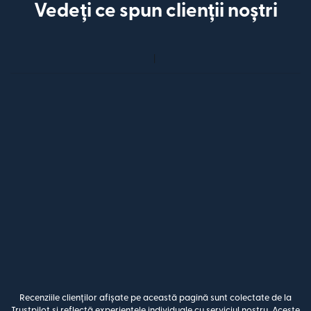
Vedeți ce spun clienții noștri
Recenziile clienților afișate pe această pagină sunt colectate de la
Trustpilot și reflectă experiențele individuale cu serviciul nostru. Aceste